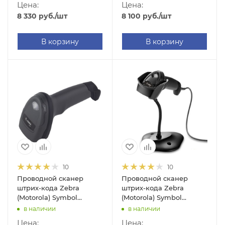
Цена:
Цена:
8 330
руб.
/шт
8 100
руб.
/шт
В корзину
В корзину
10
10
Проводной сканер
Проводной сканер
штрих-кода Zebra
штрих-кода Zebra
(Motorola) Symbol
(Motorola) Symbol
DS2208 (2D, USB,
DS2208 (2D, черный, с
в наличии
в наличии
черный, без подставки
подставкой Cradle)
Цена:
Цена: