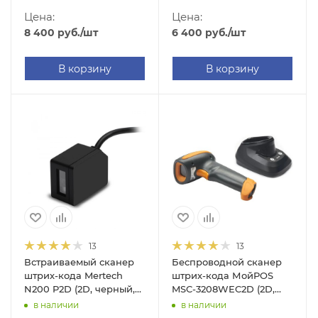
подставки Cradle, 2.05м
кабель)
Цена:
Цена:
кабель)
8 400
руб.
/шт
6 400
руб.
/шт
В корзину
В корзину
13
13
Встраиваемый сканер
Беспроводной сканер
штрих-кода Mertech
штрих-кода МойPOS
N200 P2D (2D, черный,
MSC-3208WEC2D (2D,
без подставки Cradle,
черный, с подставкой
в наличии
в наличии
2.05м кабель)
Cradle)