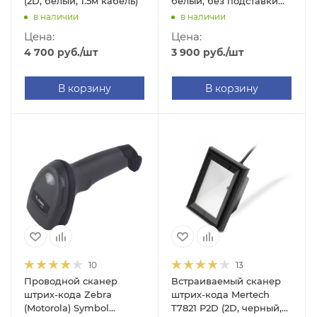
(2D, белый, 1.5м кабель)
белый, без подставки
Cradle)
в наличии
в наличии
Цена:
Цена:
4 700
руб.
/шт
3 900
руб.
/шт
В корзину
В корзину
10
13
Проводной сканер
Встраиваемый сканер
штрих-кода Zebra
штрих-кода Mertech
(Motorola) Symbol
T7821 P2D (2D, черный,