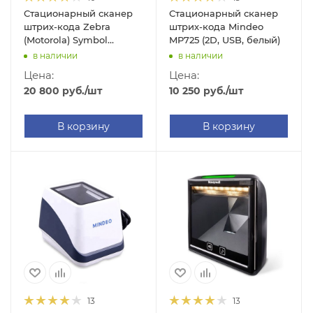
Стационарный сканер
Стационарный сканер
штрих-кода Zebra
штрих-кода Mindeo
(Motorola) Symbol
MP725 (2D, USB, белый)
DS7708 (2D, USB,
в наличии
в наличии
черный)
Цена:
Цена:
20 800
руб.
/шт
10 250
руб.
/шт
В корзину
В корзину
13
13