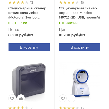
13
10
Стационарный сканер
Стационарный сканер
штрих-кода Zebra
штрих-кода Mindeo
(Motorola) Symbol
MP725 (2D, USB, черный)
DS7708 Б/У (2D, USB,
в наличии
в наличии
черный)
Цена:
Цена:
8 500
руб.
/шт
10 200
руб.
/шт
В корзину
В корзину
10
13