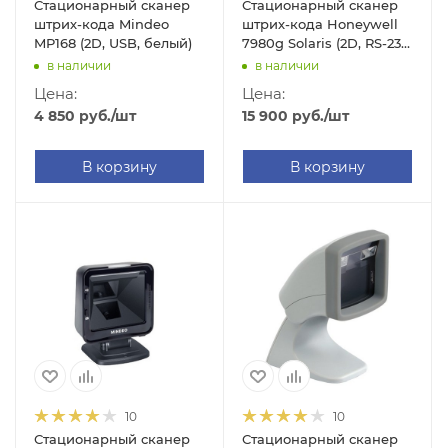
Стационарный сканер
Стационарный сканер
штрих-кода Mindeo
штрих-кода Honeywell
MP168 (2D, USB, белый)
7980g Solaris (2D, RS-232,
черный)
в наличии
в наличии
Цена:
Цена:
4 850
руб.
/шт
15 900
руб.
/шт
В корзину
В корзину
10
10
Стационарный сканер
Стационарный сканер