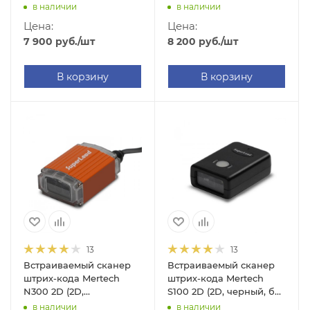
DS2208 (2D, черный, без
без подставки Cradle)
в наличии
в наличии
подставки Cradle)
Цена:
Цена:
7 900
руб.
/шт
8 200
руб.
/шт
В корзину
В корзину
13
13
Встраиваемый сканер
Встраиваемый сканер
штрих-кода Mertech
штрих-кода Mertech
N300 2D (2D,
S100 2D (2D, черный, без
оранжевый, без
подставки Cradle, 2.05м
в наличии
в наличии