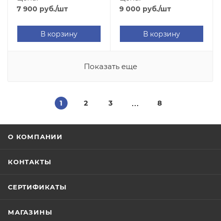
Cradle)
7 900
руб.
/шт
9 000
руб.
/шт
В корзину
В корзину
Показать еще
1
2
3
8
О КОМПАНИИ
КОНТАКТЫ
СЕРТИФИКАТЫ
МАГАЗИНЫ