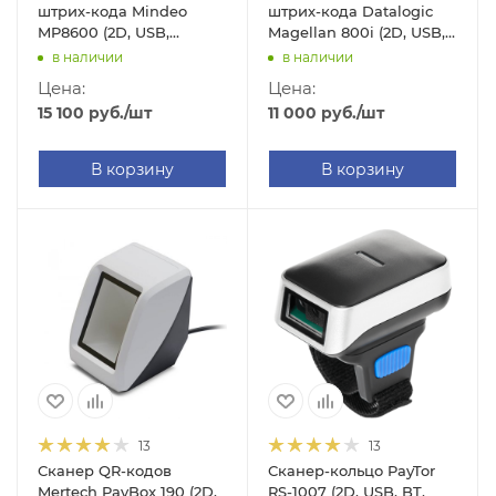
штрих-кода Mindeo
штрих-кода Datalogic
MP8600 (2D, USB,
Magellan 800i (2D, USB,
черный, с подставкой
серый)
в наличии
в наличии
Cradle)
Цена:
Цена:
15 100
руб.
/шт
11 000
руб.
/шт
В корзину
В корзину
13
13
Сканер QR-кодов
Сканер-кольцо PayTor
Mertech PayBox 190 (2D,
RS-1007 (2D, USB, BT,