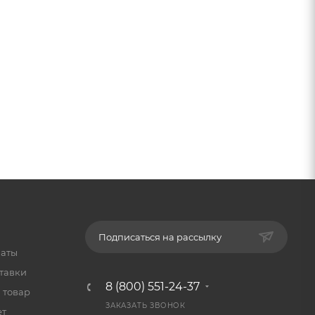
Подписаться на рассылку
латы
тавки
8 (800) 551-24-37
 товар
ЗАКАЗАТЬ ЗВОНОК
ет