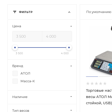
По умолчанию 
ФИЛЬТР
Цена
3 500
4 000
Бренд
АТОЛ
Масса-К
Торговые нас
весы АТОЛ MA
Наличие
стойкой, USB)
Тип весов