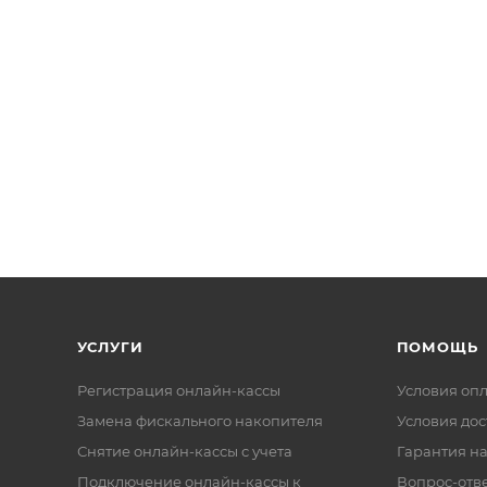
УСЛУГИ
ПОМОЩЬ
Регистрация онлайн-кассы
Условия оп
Замена фискального накопителя
Условия дос
Снятие онлайн-кассы с учета
Гарантия на
Подключение онлайн-кассы к
Вопрос-отв