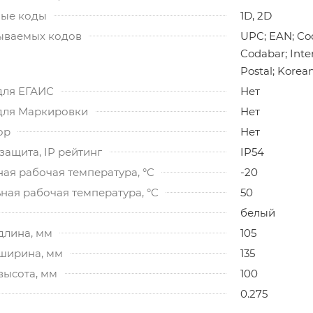
ые коды
1D, 2D
ываемых кодов
UPC; EAN; Code
Codabar; Inter
Postal; Korea
для ЕГАИС
Нет
для Маркировки
Нет
ор
Нет
ащита, IP рейтинг
IP54
ая рабочая температура, °C
-20
ная рабочая температура, °C
50
белый
длина, мм
105
 ширина, мм
135
высота, мм
100
0.275