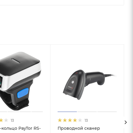
13
13
-кольцо PayTor RS-
Проводной сканер