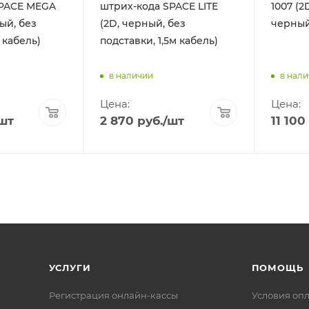
SPACE MEGA
штрих-кода SPACE LITE
1007 (2
ный, без
(2D, черный, без
черный
 кабель)
подставки, 1,5м кабель)
в наличии
в нал
Цена:
Цена:
шт
2 870
руб.
/шт
11 100
УСЛУГИ
ПОМОЩЬ
Регистрация онлайн-кассы
Условия оп