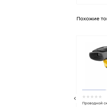
Похожие то
ер
Проводной с