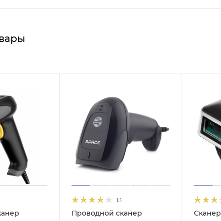
вары
13
канер
Проводной сканер
Сканер