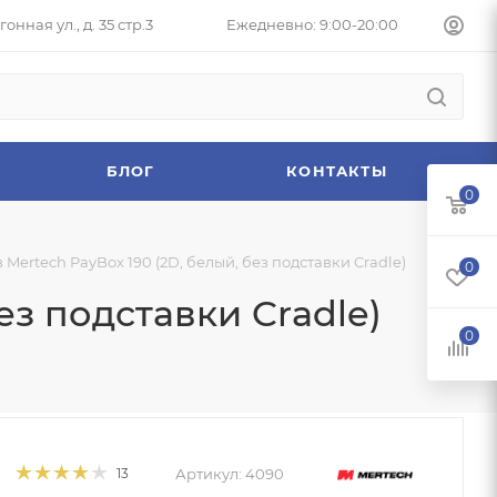
онная ул., д. 35 стр.3
Ежедневно: 9:00-20:00
БЛОГ
КОНТАКТЫ
0
Mertech PayBox 190 (2D, белый, без подставки Cradle)
0
ез подставки Cradle)
0
Артикул:
4090
13