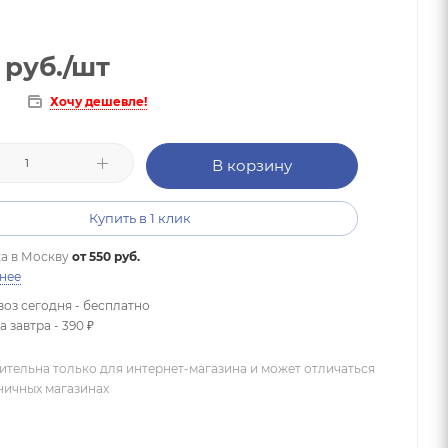
руб.
/шт
Хочу дешевле!
В корзину
Купить в 1 клик
а в
Москву
от 550 руб.
нее
оз сегодня - бесплатно
 завтра - 390 ₽
ительна только для интернет-магазина и может отличаться
зничных магазинах