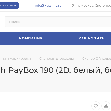
info@kassline.ru
г. Москва, Скотопрог
АТЬ ЗВОНОК
КОМПАНИЯ
КАК КУПИТЬ
—
—
ния и маркировки
Сканеры штрихкода
Сканер QR-кодов 
 PayBox 190 (2D, белый, б