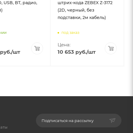
D, USB, BT, радио,
штрих-кода ZEBEX Z-3172
)
(2D, черный, без
подставки, 2м кабель)
ичии
под заказ
Цена:
руб.
/шт
10 653
руб.
/шт
Подписаться на рассылку
латы