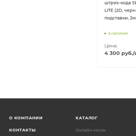
 MSC-
штрих-кода 
й,
LITE (2D, чер
e)
подставки, 2м
в наличии
Цена:
4 300
руб.
/
О КОМПАНИИ
КАТАЛОГ
КОНТАКТЫ
Онлайн-кассы