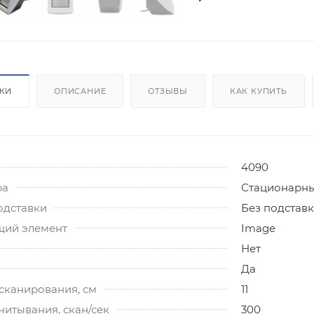
ИКИ
ОПИСАНИЕ
ОТЗЫВЫ
КАК КУПИТЬ
4090
ра
Стационарн
одставки
Без подстав
ий элемент
Image
Нет
Да
сканирования, см
11
читывания, скан/сек
300