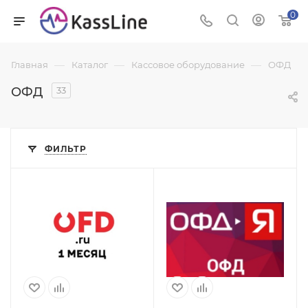
0
—
—
—
Главная
Каталог
Кассовое оборудование
ОФД
ОФД
33
ФИЛЬТР