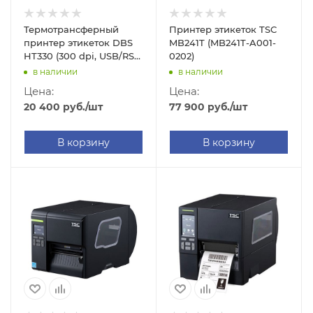
Термотрансферный
Принтер этикеток TSC
принтер этикеток DBS
MB241T (MB241T-A001-
HT330 (300 dpi, USB/RS-
0202)
232/Ethernet, арт.
в наличии
в наличии
00004067)
Цена:
Цена:
20 400
руб.
/шт
77 900
руб.
/шт
В корзину
В корзину