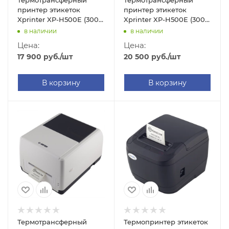
Термотрансферный
Термотрансферный
принтер этикеток
принтер этикеток
Xprinter XP-H500E (300
Xprinter XP-H500E (300
dpi, USB/RS-232, арт.
dpi, USB/RS-232/Ethernet,
в наличии
в наличии
XPH500E31)
арт. XPH500E32)
Цена:
Цена:
17 900
руб.
/шт
20 500
руб.
/шт
В корзину
В корзину
Термотрансферный
Термопринтер этикеток