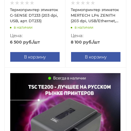
Термопринтер этикеток
Термопринтер этикеток
G-SENSE DT233 (203 dpi,
MERTECH LP4 ZENITH
USB, арт. DT233)
(203 dpi, USB/Ethernet,
арт. 9899)
в наличии
в наличии
Цена:
Цена:
6 500
руб.
/шт
8 100
руб.
/шт
В корзину
В корзину