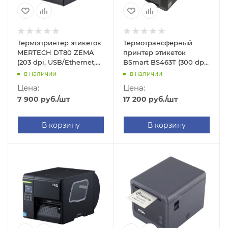
Термопринтер этикеток
Термотрансферный
MERTECH DT80 ZEMA
принтер этикеток
(203 dpi, USB/Ethernet,
BSmart BS463T (300 dpi,
арт. 4647)
USB/USB-Host/RS-
в наличии
в наличии
232/Ethernet, арт.
Цена:
Цена:
BS463T)
7 900
руб.
/шт
17 200
руб.
/шт
В корзину
В корзину