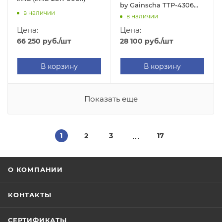
by Gainscha TTP-4306
в наличии
Plus (300 dpi, USB/USB
в наличии
Host/RS-232/Ethernet,
Цена:
Цена:
арт. 00003631)
66 250
руб.
/шт
28 100
руб.
/шт
В корзину
В корзину
Показать еще
1
2
3
17
О КОМПАНИИ
КОНТАКТЫ
СЕРТИФИКАТЫ