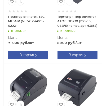
Принтер этикеток TSC
Термопринтер этикеток
ML341P (ML341P-A001-
АТОЛ DD230 (203 dpi,
0202)
USB/Ethernet, арт. 63658)
в наличии
в наличии
Цена:
Цена:
71 000
руб.
/шт
8 500
руб.
/шт
В корзину
В корзину