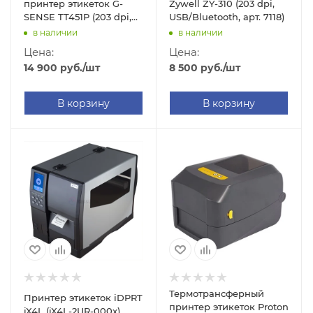
принтер этикеток G-
Zywell ZY-310 (203 dpi,
SENSE TT451P (203 dpi,
USB/Bluetooth, арт. 7118)
отделитель этикеток,
в наличии
в наличии
USB/Ethernet, арт. G-
Цена:
Цена:
TT451P)
14 900
руб.
/шт
8 500
руб.
/шт
В корзину
В корзину
Термотрансферный
Принтер этикеток iDPRT
принтер этикеток Proton
iX4L (iX4L-2UR-000x)