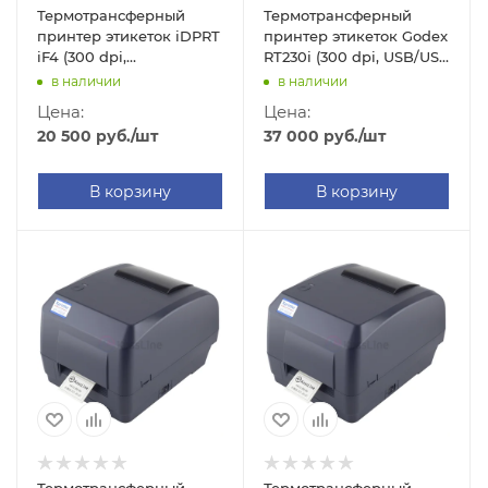
Термотрансферный
Термотрансферный
принтер этикеток iDPRT
принтер этикеток Godex
iF4 (300 dpi,
RT230i (300 dpi, USB/USB
USB/Ethernet, арт.
Host/RS-232/Ethernet,
в наличии
в наличии
100700590)
арт. 011-R3iF32-000)
Цена:
Цена:
20 500
руб.
/шт
37 000
руб.
/шт
В корзину
В корзину