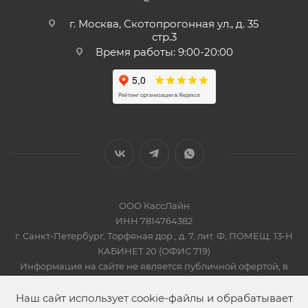
г. Москва, Скотопрогонная ул., д. 35
стр.3
Время работы: 9:00-20:00
ООО КассЛайн
ИНН 7814764382
г. Санкт-Петербург, Торфяная дор., д. 7, лит. Ф, ПОМЕЩ. 13-Н
КАБИНЕТ 20 (ОФИС 719)
Информация на сайте не является публичной офертой, в
соответсвии со Статьей 437 Гражданского кодекса РФ
2019-2026 © КАССЛАЙН
Наш сайт использует cookie-файлы и обрабатывает