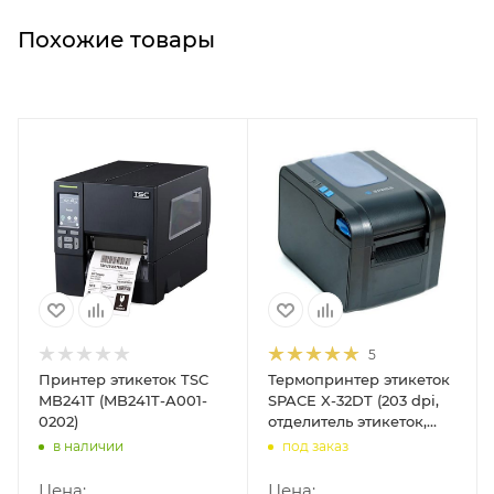
Похожие товары
5
Принтер этикеток TSC
Термопринтер этикеток
MB241T (MB241T-A001-
SPACE X-32DT (203 dpi,
0202)
отделитель этикеток,
USB/RS-
в наличии
под заказ
232/Ethernet/RJ11, арт.
32DT-0001)
Цена:
Цена: