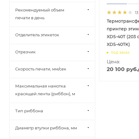
Рекомендуемый объем
13
печати в день
Термотрансф
принтер этик
Отделитель этикеток
XD5-40T (203 d
XD5-40TK)
Отрезчик
под заказ
Цена:
20 100
руб.
Скорость печати, мм/сек
Максимальная намотка
красящей ленты (риббон), м
Тип риббона
Диаметр втулки риббона, мм