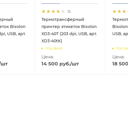
13
ерный
Термотрансферный
Термоп
еток Bixolon
принтер этикеток Bixolon
Bixolon
pi, USB, арт.
XD3-40T (203 dpi, USB, арт.
USB, ар
XD3-40tK)
под заказ
под за
Цена:
Цена:
/шт
14 500
руб.
/шт
18 50