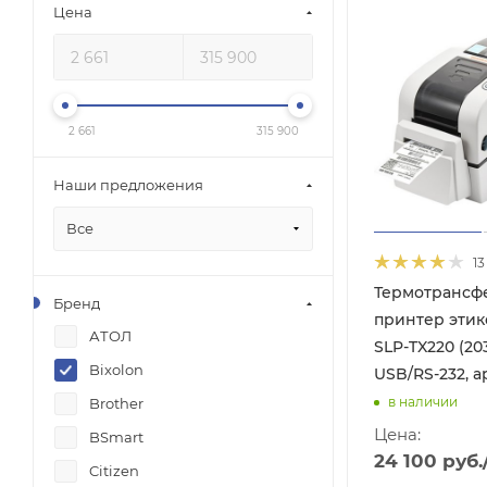
Цена
2 661
315 900
Наши предложения
Все
13
Термотрансф
Бренд
принтер этик
АТОЛ
SLP-TX220 (203
Bixolon
USB/RS-232, ар
в наличии
Brother
Цена:
BSmart
24 100
руб.
Citizen