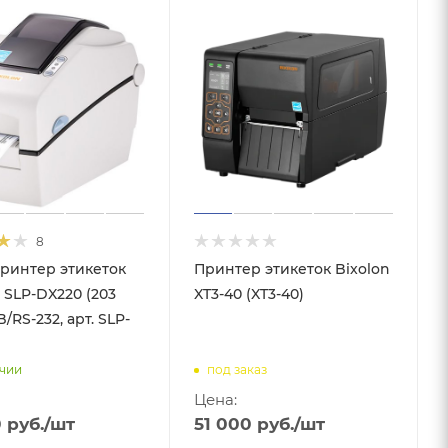
8
ринтер этикеток
Принтер этикеток Bixolon
 SLP-DX220 (203
XT3-40 (XT3-40)
B/RS-232, арт. SLP-
ичии
под заказ
Цена:
0
руб.
/шт
51 000
руб.
/шт