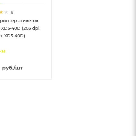
8
ринтер этикеток
 XD5-40D (203 dpi,
т. XD5-40D)
каз
0
руб.
/шт