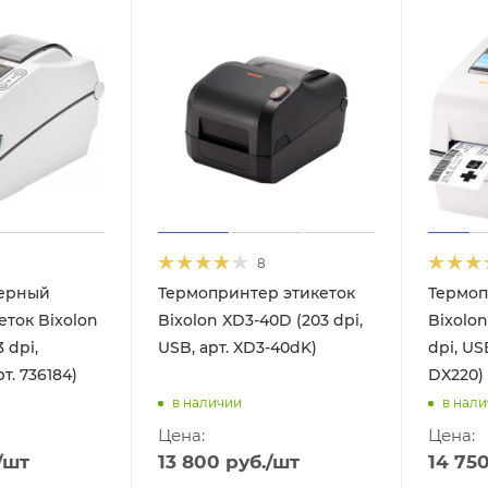
8
ерный
Термопринтер этикеток
Термоп
еток Bixolon
Bixolon XD3-40D (203 dpi,
Bixolon
 dpi,
USB, арт. XD3-40dK)
dpi, US
т. 736184)
DX220)
в наличии
в нал
Цена:
Цена:
/шт
13 800
руб.
/шт
14 75