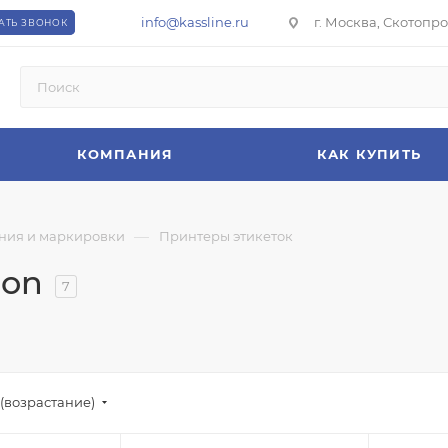
info@kassline.ru
г. Москва, Скотопрог
АТЬ ЗВОНОК
КОМПАНИЯ
КАК КУПИТЬ
—
ния и маркировки
Принтеры этикеток
lon
7
(возрастание)