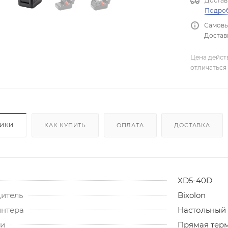
Достав
Подро
Самовы
Доставк
Цена дейст
отличаться 
ТИКИ
КАК КУПИТЬ
ОПЛАТА
ДОСТАВКА
XD5-40D
итель
Bixolon
интера
Настольный
ти
Прямая тер