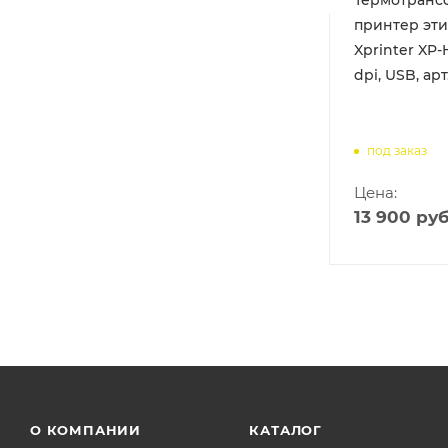
принтер эти
arkIII
Xprinter XP-
dpi, USB, ар
рт. EA2-
ва
под заказ
Цена:
13 900
руб
О КОМПАНИИ
КАТАЛОГ