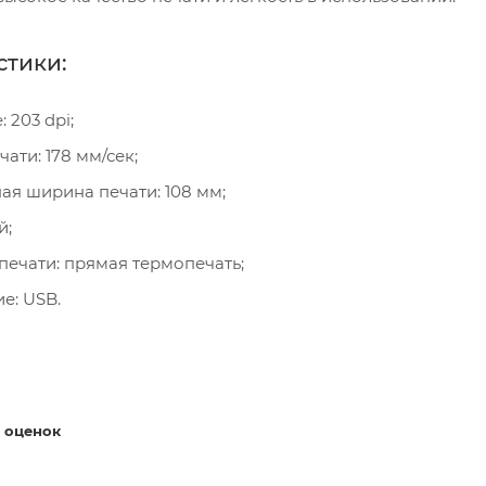
стики:
 203 dpi;
ати: 178 мм/сек;
я ширина печати: 108 мм;
й;
печати: прямая термопечать;
е: USB.
 оценок