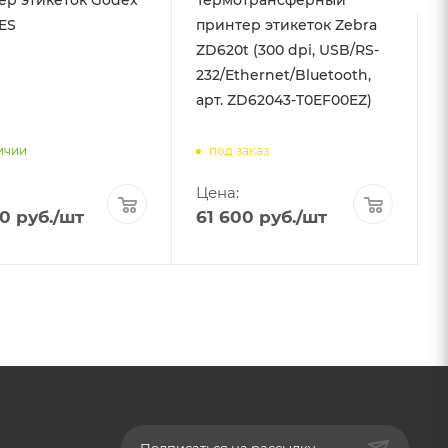
ES
принтер этикеток Zebra
ZD620t (300 dpi, USB/RS-
232/Ethernet/Bluetooth,
арт. ZD62043-T0EF00EZ)
ичии
под заказ
Цена:
00
руб.
/шт
61 600
руб.
/шт