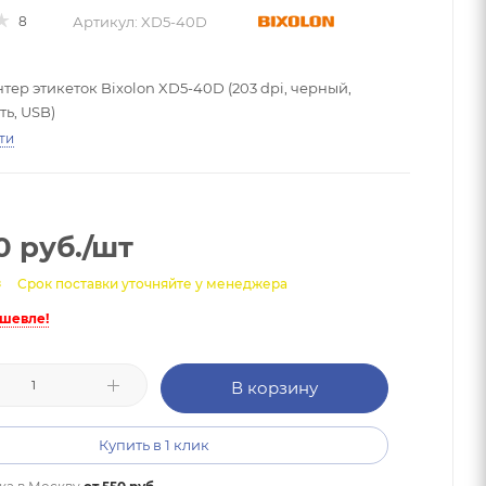
Артикул:
XD5-40D
8
ер этикеток Bixolon XD5-40D (203 dpi, черный,
ь, USB)
ти
0
руб.
/шт
з
Срок поставки уточняйте у менеджера
ешевле!
В корзину
Купить в 1 клик