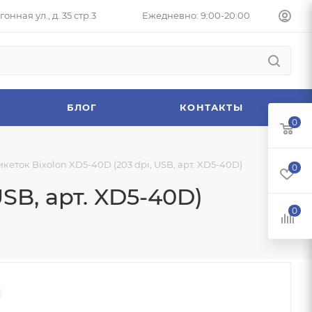
онная ул., д. 35 стр.3
Ежедневно: 9:00-20:00
БЛОГ
КОНТАКТЫ
0
еток Bixolon XD5-40D (203 dpi, USB, арт. XD5-40D)
0
SB, арт. XD5-40D)
0