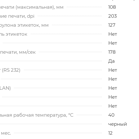
ечати (максимальная), мм
108
е печати, dpi
203
рулона этикеток, мм
127
ль этикеток
Нет
Нет
печати, мм/сек
178
Да
(RS 232)
Нет
Нет
(LAN)
Нет
Нет
Нет
ьная рабочая температура, °C
40
черный
 мес.
12