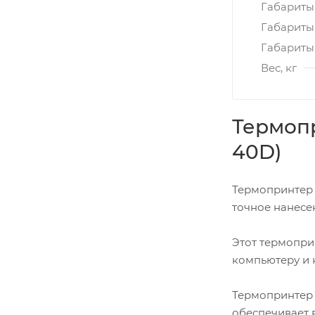
Габариты,
Габариты
Габариты,
Вес, кг
Термопр
40D)
Термопринтер 
точное нанесе
Этот термопри
компьютеру и 
Термопринтер 
обеспечивает в