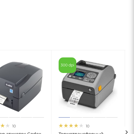
300 dpi
10
10
ер этикеток Godex
Термотрансферный