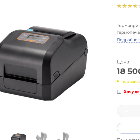
Термопринт
термопечат
Подробнос
Цена:
18 50
под зака
Хочу д