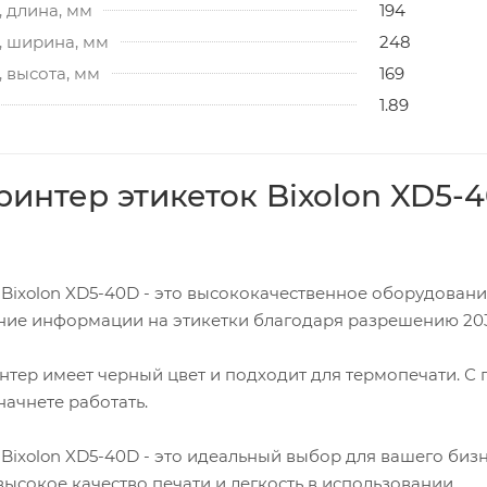
 длина, мм
194
, ширина, мм
248
 высота, мм
169
1.89
интер этикеток Bixolon XD5-40D
Bixolon XD5-40D - это высококачественное оборудование
ние информации на этикетки благодаря разрешению 203
нтер имеет черный цвет и подходит для термопечати. С
начнете работать.
Bixolon XD5-40D - это идеальный выбор для вашего бизне
ысокое качество печати и легкость в использовании.