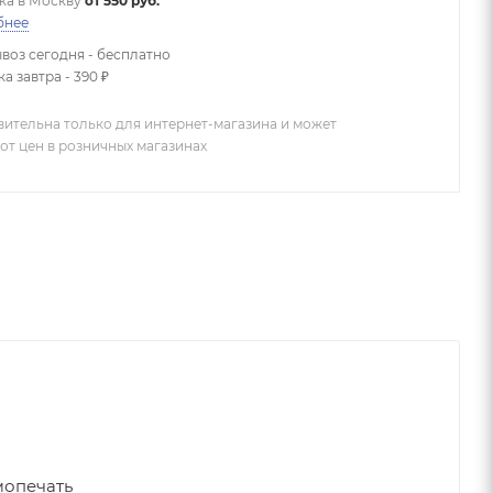
ка в
Москву
от 550 руб.
бнее
воз сегодня - бесплатно
а завтра - 390 ₽
вительна только для интернет-магазина и может
от цен в розничных магазинах
мопечать