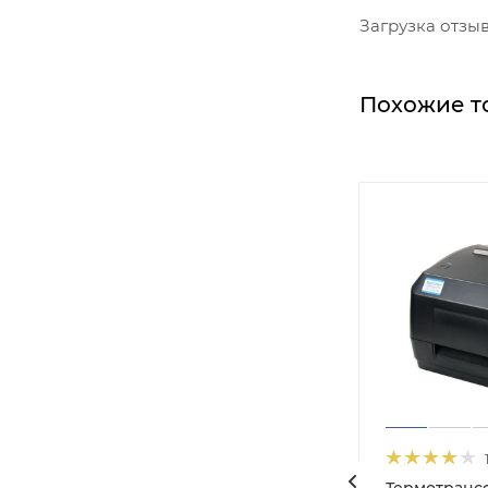
Загрузка отзыво
Похожие т
ый
Термотранс