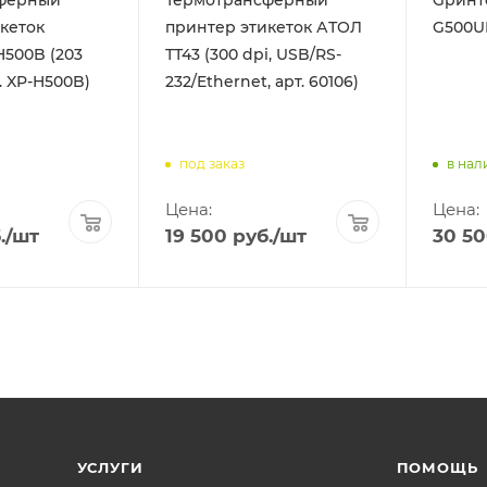
кеток
принтер этикеток АТОЛ
G500U
H500B (203
ТТ43 (300 dpi, USB/RS-
т. XP-H500B)
232/Ethernet, арт. 60106)
под заказ
в нал
Цена:
Цена:
.
/шт
19 500
руб.
/шт
30 5
УСЛУГИ
ПОМОЩЬ