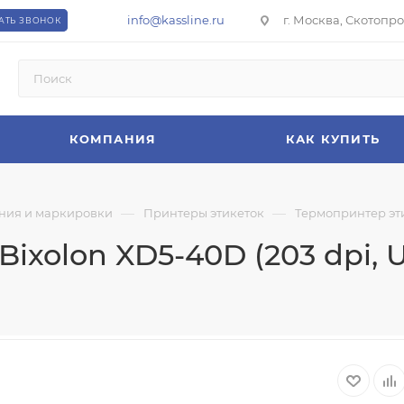
info@kassline.ru
г. Москва, Скотопрог
АТЬ ЗВОНОК
КОМПАНИЯ
КАК КУПИТЬ
—
—
ния и маркировки
Принтеры этикеток
Термопринтер этик
ixolon XD5-40D (203 dpi, U