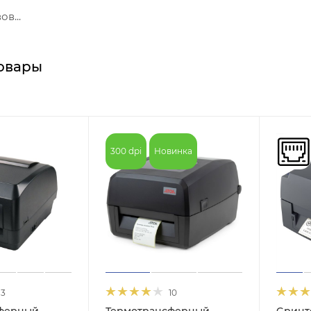
в...
овары
300 dpi
Новинка
13
10
ферный
Термотрансферный
Gринт