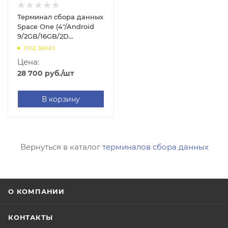
Терминал сбора данных
Space One (4"/Android
9/2GB/16GB/2D
SE4710/WIFI/BT/LTE/GSM/GPS/NFC/Camera/IP68/4100mAh)
под заказ
Цена:
28 700
руб.
/шт
В корзину
Вернуться в каталог
терминалов сбора данных
О КОМПАНИИ
КОНТАКТЫ