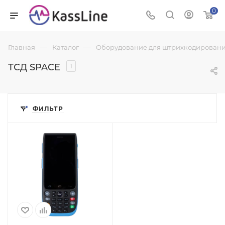
0
—
—
Главная
Каталог
Оборудование для штрихкодировани
ТСД SPACE
1
ФИЛЬТР