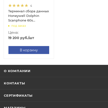
4
Терминал сбора данных
Honeywell Dolphin
Scanphone 60s
(2.8"/WinEH 6.5
под заказ
Pro/256MB/512MB/2D
Цена:
Imager/WIFI/BT/GSM/GPS/30
19 200
руб.
/шт
key/IP54/Camera/3340mAh)
В корзину
О КОМПАНИИ
КОНТАКТЫ
СЕРТИФИКАТЫ
МАГАЗИНЫ