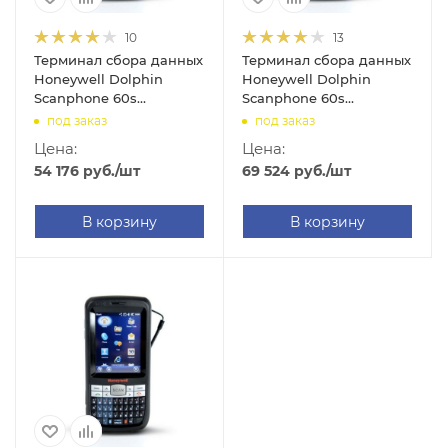
10
13
Терминал сбора данных
Терминал сбора данных
Honeywell Dolphin
Honeywell Dolphin
Scanphone 60s
Scanphone 60s
(2.8"/WinEH 6.5
(2.8"/WinEH 6.5
под заказ
под заказ
Pro/256MB/512MB/2D
Pro/256MB/512MB/2D
Цена:
Цена:
Imager/WIFI/BT/46
Imager/WIFI/BT/GSM/GPS/46
54 176
руб.
/шт
69 524
руб.
/шт
key/IP54/Camera/3340mAh)
key/IP54/Camera/3340mAh)
В корзину
В корзину