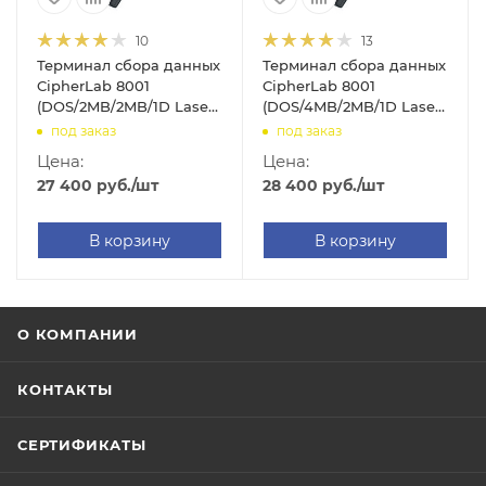
10
13
Терминал сбора данных
Терминал сбора данных
CipherLab 8001
CipherLab 8001
(DOS/2MB/2MB/1D Laser
(DOS/4MB/2MB/1D Laser
SE950/IrDA/700mAh/без
SE950/IrDA/700mAh/без
под заказ
под заказ
подставки/ПО для 1С)
подставки/ПО для 1С)
Цена:
Цена:
27 400
руб.
/шт
28 400
руб.
/шт
В корзину
В корзину
О КОМПАНИИ
КОНТАКТЫ
СЕРТИФИКАТЫ