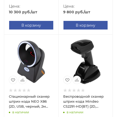
Цена:
Цена:
10 300
руб.
/шт
9 800
руб.
/шт
В корзину
В корзину
Стационарный сканер
Беспроводной сканер
штрих-кода NEO X86
штрих-кода Mindeo
(2D, USB, черный, 2м
CS2291-HD(BT) (2D,
кабель)
серый, с подставкой
в наличии
в наличии
Cradle)