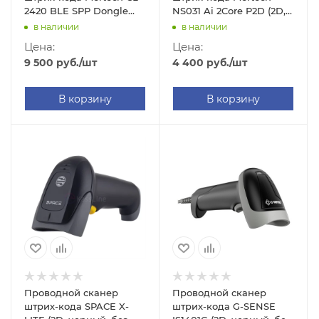
2420 BLE SPP Dongle
NS031 Ai 2Core P2D (2D,
P2D (2D, черный, без
черный, без подставки,
в наличии
в наличии
подставки Cradle)
2м кабель)
Цена:
Цена:
9 500
руб.
/шт
4 400
руб.
/шт
В корзину
В корзину
Проводной сканер
Проводной сканер
штрих-кода SPACE X-
штрих-кода G-SENSE