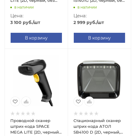
LITE (2D, черный, без
IS1401G (2D, черный, без
подставки, 2м кабель)
поставки, 1.8м кабель)
в наличии
в наличии
Цена:
Цена:
3 100
руб.
/шт
2 999
руб.
/шт
В корзину
В корзину
Проводной сканер
Стационарный сканер
штрих-кода SPACE
штрих-кода АТОЛ
MEGA LITE (2D, черный,
SB4100 D (2D, черный,