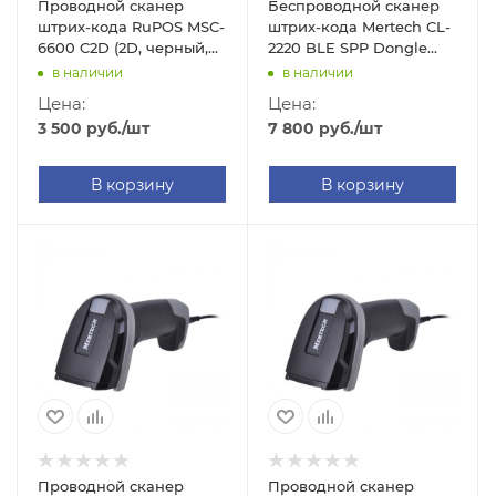
Проводной сканер
Беспроводной сканер
штрих-кода RuPOS MSC-
штрих-кода Mertech CL-
6600 C2D (2D, черный,
2220 BLE SPP Dongle
без подставки)
P2D (2D, черный, без
в наличии
в наличии
подставки Cradle)
Цена:
Цена:
3 500
руб.
/шт
7 800
руб.
/шт
В корзину
В корзину
Проводной сканер
Проводной сканер