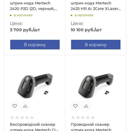
штрих-кода Mertech
штрих-кода Mertech
2420 P2D (2D, черный,
2425 HR Ai 2Core XLaser
без подставки)
(2D, черный, без
в наличии
в наличии
подставки)
Цена:
Цена:
3 700
руб.
/шт
10 100
руб.
/шт
В корзину
В корзину
Беспроводной сканер
Проводной сканер
штрих-кода Mertech CL-
штрих-кода Mertech