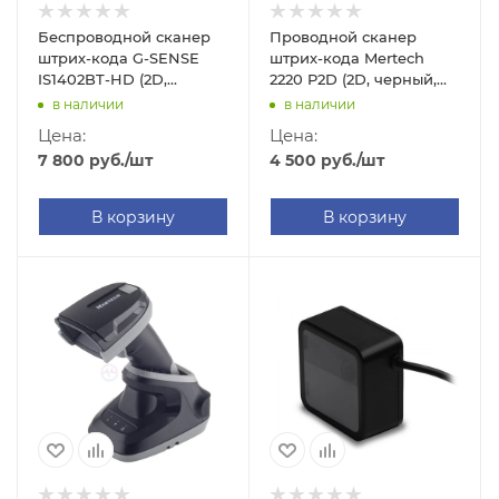
Беспроводной сканер
Проводной сканер
штрих-кода G-SENSE
штрих-кода Mertech
IS1402BT-HD (2D,
2220 P2D (2D, черный,
черный, без подставки
без подставки, 3м
в наличии
в наличии
Cradle)
кабель)
Цена:
Цена:
7 800
руб.
/шт
4 500
руб.
/шт
В корзину
В корзину