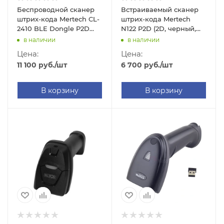
Беспроводной сканер
Встраиваемый сканер
штрих-кода Mertech CL-
штрих-кода Mertech
2410 BLE Dongle P2D
N122 P2D (2D, черный,
(2D, черный, с
без подставки Cradle,
в наличии
в наличии
подставкой Cradle)
2.05м кабель)
Цена:
Цена:
11 100
руб.
/шт
6 700
руб.
/шт
В корзину
В корзину