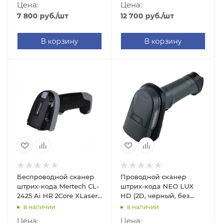
Цена:
Цена:
7 800
руб.
/шт
12 700
руб.
/шт
В корзину
В корзину
Беспроводной сканер
Проводной сканер
штрих-кода Mertech CL-
штрих-кода NEO LUX
2425 Ai HR 2Core XLaser
HD (2D, черный, без
BLE SPP Dongle P2D (2D,
подставки, 2.5м кабель)
в наличии
в наличии
черный, без подставки
Цена:
Цена: