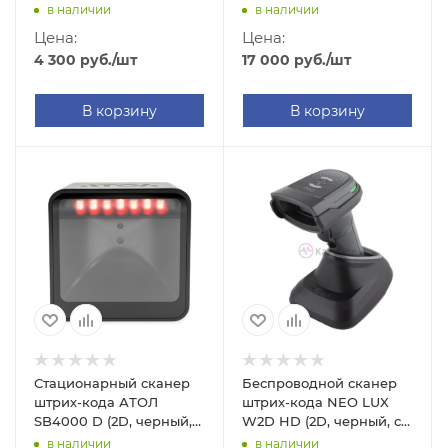
без подставки, 2м
USB, 2м кабель)
в наличии
в наличии
кабель)
Цена:
Цена:
4 300
руб.
/шт
17 000
руб.
/шт
В корзину
В корзину
Стационарный сканер
Беспроводной сканер
штрих-кода АТОЛ
штрих-кода NEO LUX
SB4000 D (2D, черный,
W2D HD (2D, черный, с
USB, 2м кабель)
подставкой Cradle)
в наличии
в наличии