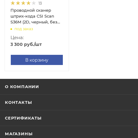
13
Проводной сканер
штрих-кода CSI Scan
S36M (2D, черный, без
подставки, 3м кабель)
под заказ
Цена:
3 300
руб.
/шт
В корзину
О КОМПАНИИ
КОНТАКТЫ
СЕРТИФИКАТЫ
МАГАЗИНЫ