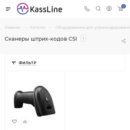
0
—
—
Главная
Каталог
Оборудование для штрихкодировани
Сканеры штрих-кодов CSI
1
ФИЛЬТР