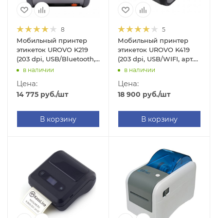
8
5
Мобильный принтер
Мобильный принтер
этикеток UROVO K219
этикеток UROVO K419
(203 dpi, USB/Bluetooth,
(203 dpi, USB/WIFI, арт.
арт. K219-B)
K419-W)
в наличии
в наличии
Цена:
Цена:
14 775
руб.
/шт
18 900
руб.
/шт
В корзину
В корзину