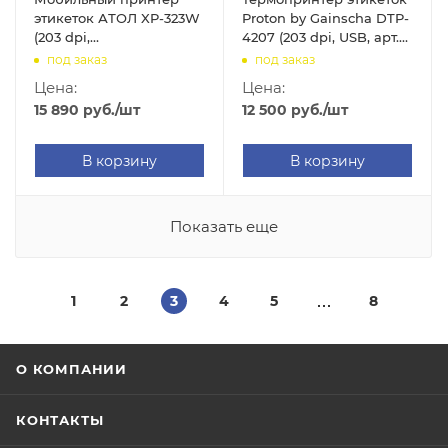
этикеток АТОЛ XP-323W
Proton by Gainscha DTP-
(203 dpi,
4207 (203 dpi, USB, арт.
USB/WIFI/Bluetooth, арт.
DTP-4207(GS-2408DC))
под заказ
под заказ
60624)
Цена:
Цена:
15 890
руб.
/шт
12 500
руб.
/шт
В корзину
В корзину
Показать еще
1
2
3
4
5
8
О КОМПАНИИ
КОНТАКТЫ