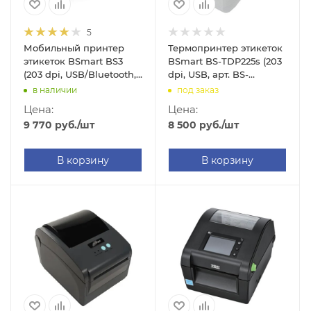
5
Мобильный принтер
Термопринтер этикеток
этикеток BSmart BS3
BSmart BS-TDP225s (203
(203 dpi, USB/Bluetooth,
dpi, USB, арт. BS-
арт. BS3BT)
TDP225s)
в наличии
под заказ
Цена:
Цена:
9 770
руб.
/шт
8 500
руб.
/шт
В корзину
В корзину