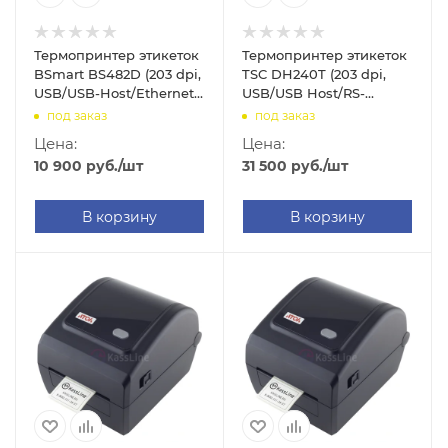
Термопринтер этикеток
Термопринтер этикеток
BSmart BS482D (203 dpi,
TSC DH240T (203 dpi,
USB/USB-Host/Ethernet,
USB/USB Host/RS-
арт. BS482D)
232/Ethernet, арт.
под заказ
под заказ
DH240-A001-0002)
Цена:
Цена:
10 900
руб.
/шт
31 500
руб.
/шт
В корзину
В корзину