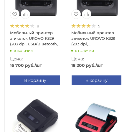
8
5
Мобильный принтер
Мобильный принтер
этикеток UROVO K329
этикеток UROVO K329
(203 dpi, USB/Bluetooth,
(203 dpi,
арт. K329-B)
USB/WIFI/Bluetooth, арт.
в наличии
в наличии
K329-WB)
Цена:
Цена:
16 700
руб.
/шт
18 200
руб.
/шт
В корзину
В корзину