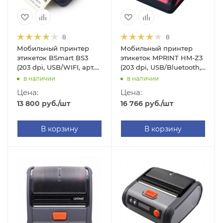
8
8
Мобильный принтер
Мобильный принтер
этикеток BSmart BS3
этикеток MPRINT HM-Z3
(203 dpi, USB/WIFI, арт.
(203 dpi, USB/Bluetooth,
BS3WIFI)
арт. 4541)
в наличии
в наличии
Цена:
Цена:
13 800
руб.
/шт
16 766
руб.
/шт
В корзину
В корзину