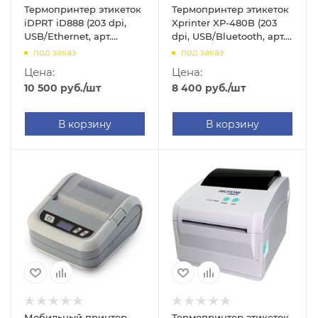
Термопринтер этикеток
Термопринтер этикеток
iDPRT iD888 (203 dpi,
Xprinter XP-480B (203
USB/Ethernet, арт.
dpi, USB/Bluetooth, арт.
100601729)
00003765)
под заказ
под заказ
Цена:
Цена:
10 500
руб.
/шт
8 400
руб.
/шт
В корзину
В корзину
Мобильный принтер
Термопринтер этикеток