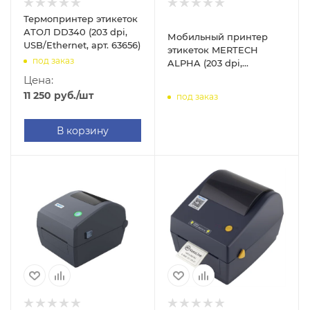
Термопринтер этикеток
АТОЛ DD340 (203 dpi,
Мобильный принтер
USB/Ethernet, арт. 63656)
этикеток MERTECH
под заказ
ALPHA (203 dpi,
USB/Bluetooth/WIFI, арт.
Цена:
4596)
11 250
руб.
/шт
под заказ
В корзину