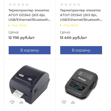
Термопринтер этикеток
Термопринтер этикеток
АТОЛ DD340 (203 dpi,
АТОЛ DD340 (203 dpi,
USB/Ethernet/Bluetooth,
USB/Ethernet/Bluetooth,
арт. 64563)
арт. 63657)
под заказ
под заказ
Цена:
Цена:
12 750
руб.
/шт
13 400
руб.
/шт
В корзину
В корзину