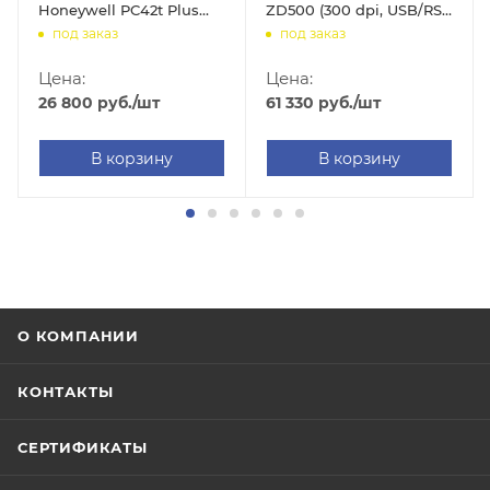
Honeywell PC42t Plus
ZD500 (300 dpi, USB/RS-
(203 dpi, USB/RS-
232/LPT/Ethernet, арт.
под заказ
под заказ
232/Ethernet, арт.
ZD50043-T0E200FZ)
PC42TPE01313)
Цена:
Цена:
26 800
руб.
/шт
61 330
руб.
/шт
В корзину
В корзину
О КОМПАНИИ
КОНТАКТЫ
СЕРТИФИКАТЫ