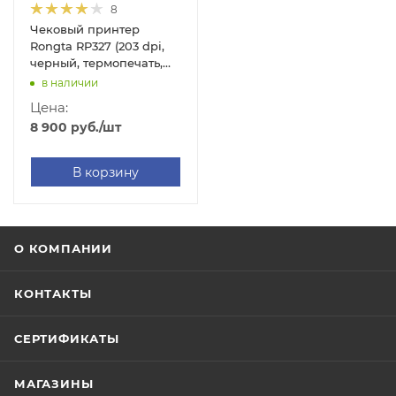
8
Чековый принтер
Rongta RP327 (203 dpi,
черный, термопечать,
USB/RS-232/Ethernet, с
в наличии
автоотрезчиком)
Цена:
8 900
руб.
/шт
В корзину
О КОМПАНИИ
КОНТАКТЫ
СЕРТИФИКАТЫ
МАГАЗИНЫ