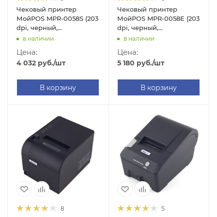
Чековый принтер
Чековый принтер
МойPOS MPR-0058S (203
МойPOS MPR-0058E (203
dpi, черный,
dpi, черный,
термопечать, RS-232)
термопечать, Ethernet)
в наличии
в наличии
Цена:
Цена:
4 032
руб.
/шт
5 180
руб.
/шт
В корзину
В корзину
8
5