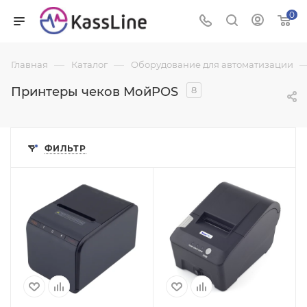
0
—
—
Главная
Каталог
Оборудование для автоматизации
Принтеры чеков МойPOS
8
ФИЛЬТР