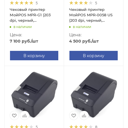
5
5
Чековый принтер
Чековый принтер
МойPOS MPR-G1 (203
МойPOS MPR-0058 US
dpi, черный,
(203 dpi, черный,
термопечать, USB/WIFI)
термопечать, USB+Serial)
в наличии
в наличии
Цена:
Цена:
7 100
руб.
/шт
4 500
руб.
/шт
В корзину
В корзину
5
8