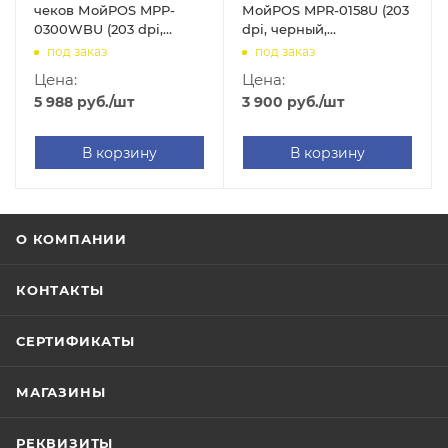
чеков МойPOS MPP-
МойPOS MPR-0158U (203
0300WBU (203 dpi,
dpi, черный,
черный, термопечать,
термопечать, USB)
под заказ
под заказ
USB/Bluetooth/WIFI)
Цена:
Цена:
5 988
руб.
/шт
3 900
руб.
/шт
В корзину
В корзину
О КОМПАНИИ
КОНТАКТЫ
СЕРТИФИКАТЫ
МАГАЗИНЫ
РЕКВИЗИТЫ