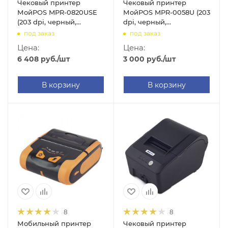
Чековый принтер
Чековый принтер
МойPOS MPR-0820USE
МойPOS MPR-0058U (203
(203 dpi, черный,
dpi, черный,
термопечать, USB/RS-
термопечать, USB)
под заказ
под заказ
232/Ethernet, с
Цена:
Цена:
автоотрезчиком)
6 408
руб.
/шт
3 000
руб.
/шт
В корзину
В корзину
8
8
Мобильный принтер
Чековый принтер