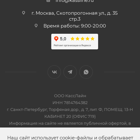
info@kassline.ru
г. Москва, Скотопрогонная ул., д. 35
стр.3
Время работы: 9:00-20:00
ООО КассЛайн
ИНН 7814764382
г. Санкт-Петербург, Торфяная дор., д. 7, лит. Ф, ПОМЕЩ. 13-Н
КАБИНЕТ 20 (ОФИС 719)
Информация на сайте не является публичной офертой, в
соответсвии со Статьей 437 Гражданского кодекса РФ
2019-2026 © КАССЛАЙН
Наш сайт использует cookie-файлы и обрабатывает