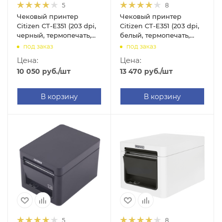
5
8
Чековый принтер
Чековый принтер
Citizen CT-E351 (203 dpi,
Citizen CT-E351 (203 dpi,
черный, термопечать,
белый, термопечать,
USB/Ethernet, с
USB/RS-232, с
под заказ
под заказ
автоотрезчиком)
автоотрезчиком)
Цена:
Цена:
10 050
руб.
/шт
13 470
руб.
/шт
В корзину
В корзину
5
8