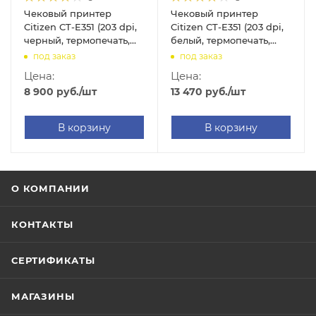
Чековый принтер
Чековый принтер
Citizen CT-E351 (203 dpi,
Citizen CT-E351 (203 dpi,
черный, термопечать,
белый, термопечать,
USB/RS-232, с
USB/Ethernet, с
под заказ
под заказ
автоотрезчиком)
автоотрезчиком)
Цена:
Цена:
8 900
руб.
/шт
13 470
руб.
/шт
В корзину
В корзину
О КОМПАНИИ
КОНТАКТЫ
СЕРТИФИКАТЫ
МАГАЗИНЫ