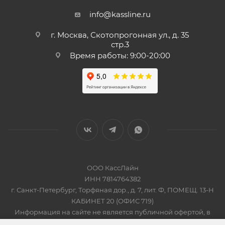
info@kassline.ru
г. Москва, Скотопрогонная ул., д. 35
стр.3
Время работы: 9:00-20:00
ООО КассЛайн
ИНН 7814764382
г. Санкт-Петербург, Торфяная дор., д. 7, лит. Ф, ПОМЕЩ. 13-Н
КАБИНЕТ 20 (ОФИС 719)
Информация на сайте не является публичной офертой, в
соответсвии со Статьей 437 Гражданского кодекса РФ