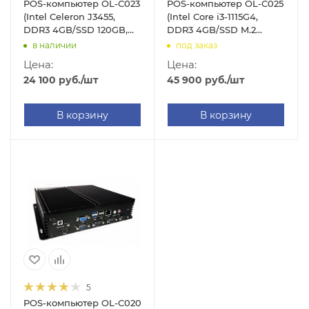
POS-компьютер OL-C023
POS-компьютер OL-C025
(Intel Celeron J3455,
(Intel Core i3-1115G4,
DDR3 4GB/SSD 120GB,
DDR3 4GB/SSD M.2
без ОС)
128GB, без ОС)
в наличии
под заказ
Цена:
Цена:
24 100
руб.
/шт
45 900
руб.
/шт
В корзину
В корзину
5
POS-компьютер OL-C020