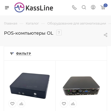
0
—
—
Главная
Каталог
Оборудование для автоматизации
POS-компьютеры OL
7
ФИЛЬТР