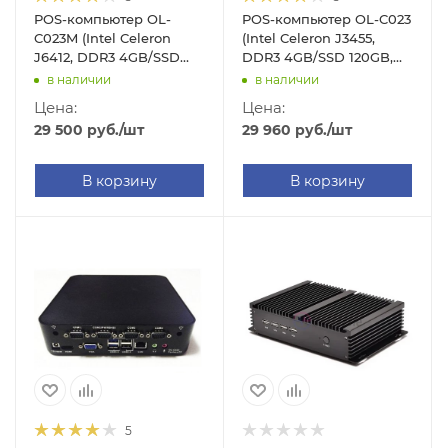
POS-компьютер OL-
POS-компьютер OL-C023
C023M (Intel Celeron
(Intel Celeron J3455,
J6412, DDR3 4GB/SSD
DDR3 4GB/SSD 120GB,
128GB, Windows 10)
Windows 10 IoT)
в наличии
в наличии
Цена:
Цена:
29 500
руб.
/шт
29 960
руб.
/шт
В корзину
В корзину
5