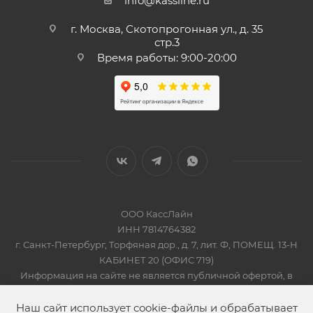
info@kassline.ru
г. Москва, Скотопрогонная ул., д. 35
стр.3
Время работы: 9:00-20:00
ООО КассЛайн
ИНН 7814764382
г. Санкт-Петербург, Торфяная дор., д. 7, лит. Ф, ПОМЕЩ. 13-Н
КАБИНЕТ 20 (ОФИС 719)
Информация на сайте не является публичной офертой, в
соответсвии со Статьей 437 Гражданского кодекса РФ
2019-2026 © КАССЛАЙН
Наш сайт использует cookie-файлы и обрабатывает