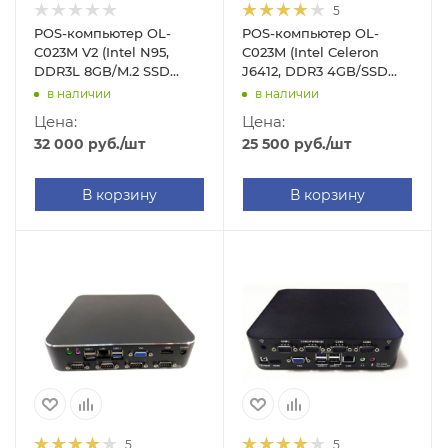
5
POS-компьютер OL-
POS-компьютер OL-
C023M V2 (Intel N95,
C023M (Intel Celeron
DDR3L 8GB/M.2 SSD
J6412, DDR3 4GB/SSD
256GB, без ОС)
128GB, без ОС)
в наличии
в наличии
Цена:
Цена:
32 000
руб.
/шт
25 500
руб.
/шт
В корзину
В корзину
5
5