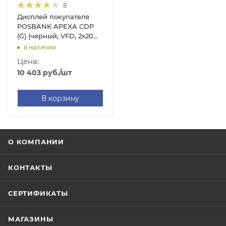
8
Дисплей покупателя
POSBANK APEXA CDP
(G) (черный, VFD, 2x20
символов)
в наличии
Цена:
10 403
руб.
/шт
В корзину
О КОМПАНИИ
КОНТАКТЫ
СЕРТИФИКАТЫ
МАГАЗИНЫ