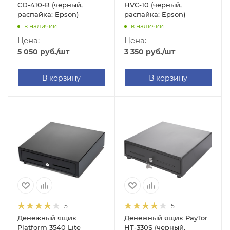
CD-410-B (черный,
HVC-10 (черный,
распайка: Epson)
распайка: Epson)
в наличии
в наличии
Цена:
Цена:
5 050
руб.
/шт
3 350
руб.
/шт
В корзину
В корзину
5
5
Денежный ящик
Денежный ящик PayTor
Platform 3540 Lite
HT-330S (черный,