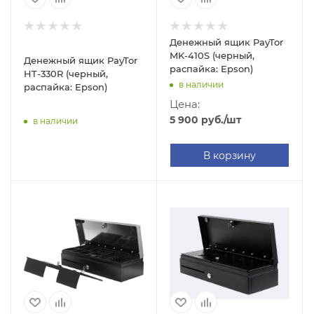
Денежный ящик PayTor
MK-410S (черный,
Денежный ящик PayTor
распайка: Epson)
HT-330R (черный,
в наличии
распайка: Epson)
Цена:
5 900
руб.
/шт
в наличии
В корзину