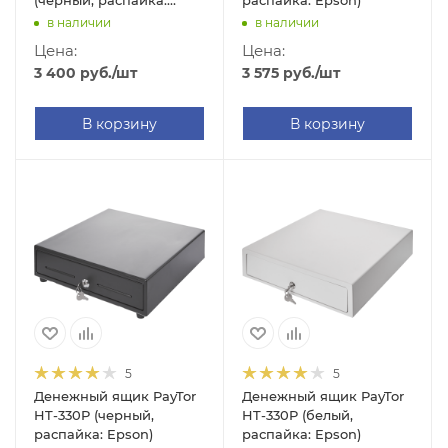
(черный, распайка:
распайка: Epson)
Epson)
в наличии
в наличии
Цена:
Цена:
3 400
руб.
/шт
3 575
руб.
/шт
В корзину
В корзину
5
5
Денежный ящик PayTor
Денежный ящик PayTor
HT-330P (черный,
HT-330P (белый,
распайка: Epson)
распайка: Epson)