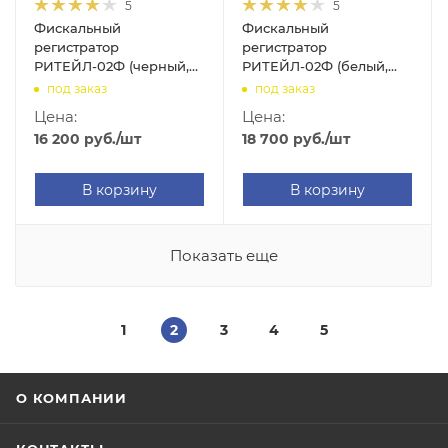
5
5
Фискальный
Фискальный
регистратор
регистратор
РИТЕЙЛ-02Ф (черный,
РИТЕЙЛ-02Ф (белый,
без ФН, USB, RS-232,
без ФН, USB, RS-232, с
под заказ
под заказ
WIFI, с раз. ДЯ)
раз. ДЯ, с
Цена:
Цена:
автоотрезчиком)
16 200
руб.
/шт
18 700
руб.
/шт
В корзину
В корзину
Показать еще
1
2
3
4
5
О КОМПАНИИ