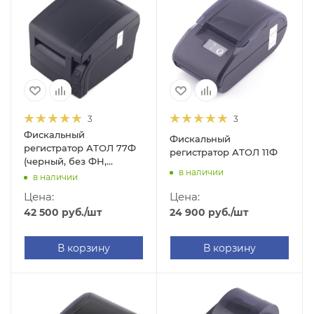
3
3
Фискальный
Фискальный
регистратор АТОЛ 77Ф
регистратор АТОЛ 11Ф
(черный, без ФН,
в наличии
платформа 5.0, USB/RS-
в наличии
232/Ethernet)
Цена:
Цена:
24 900
руб.
/шт
42 500
руб.
/шт
В корзину
В корзину