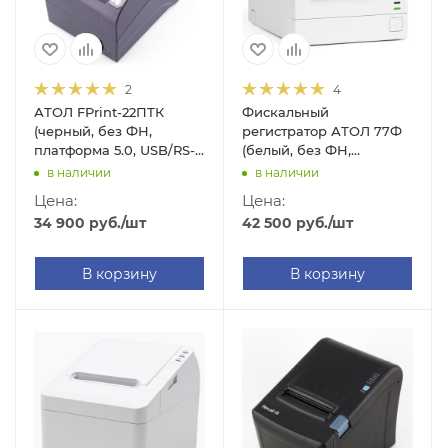
2
4
АТОЛ FPrint-22ПТК
Фискальный
(черный, без ФН,
регистратор АТОЛ 77Ф
платформа 5.0, USB/RS-
(белый, без ФН,
232/Ethernet)
платформа 5.0, USB/RS-
в наличии
в наличии
232/Ethernet)
Цена:
Цена:
34 900
руб.
/шт
42 500
руб.
/шт
В корзину
В корзину