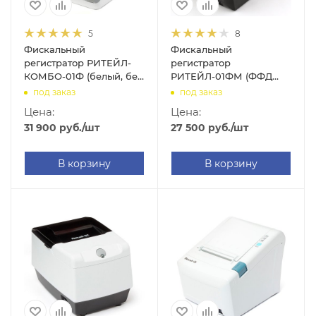
5
8
Фискальный
Фискальный
регистратор РИТЕЙЛ-
регистратор
КОМБО-01Ф (белый, без
РИТЕЙЛ-01ФМ (ФФД
ФН, USB, RS-232,
1.05 RS/USB/2LAN,
под заказ
под заказ
Ethernet)
черный, без ФН)
Цена:
Цена:
31 900
руб.
/шт
27 500
руб.
/шт
В корзину
В корзину