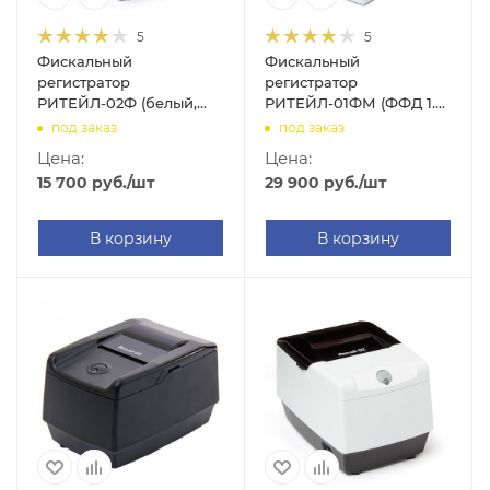
5
5
Фискальный
Фискальный
регистратор
регистратор
РИТЕЙЛ-02Ф (белый,
РИТЕЙЛ-01ФМ (ФФД 1.2
без ФН, USB, RS-232,
2LAN/HUB, белый, без
под заказ
под заказ
WIFI)
ФН)
Цена:
Цена:
15 700
руб.
/шт
29 900
руб.
/шт
В корзину
В корзину