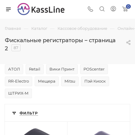
0
—
—
—
Главная
Каталог
Кассовое оборудование
Онлайн-
Фискальные регистраторы – страница
2
87
АТОЛ
Retail
Вики Принт
POScenter
RR-Electro
Мещера
Mitsu
Пэй Киоск
ШТРИХ-М
ФИЛЬТР