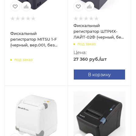
Фискальный
регистратор ШТРИХ-
Фискальный
ЛАЙТ-02Ф (черный, без
регистратор MITSU 1-F
ФН, USB/RS-
под заказ
(черный, вер.001, без
232/Ethernet)
ФН, USB/RS-
Цена:
232/Ethernet)
27 360
руб.
/шт
под заказ
В корзину