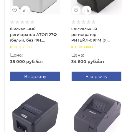
Фискальный
Фискальный
регистратор АТОЛ 27Ф
регистратор
(белый, без ФН,
РИТЕЙЛ-01ФМ (У)
платформа 5.0, USB/RS-
(COM/USB/LAN, черный,
под заказ
под заказ
232/Ethernet)
без ФН)
Цена:
Цена:
38 000
руб.
/шт
34 600
руб.
/шт
В корзину
В корзину