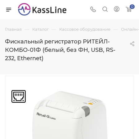
0
—
—
—
Главная
Каталог
Кассовое оборудование
Онлайн-
Фискальный регистратор РИТЕЙЛ-
КОМБО-01Ф (белый, без ФН, USB, RS-
232, Ethernet)