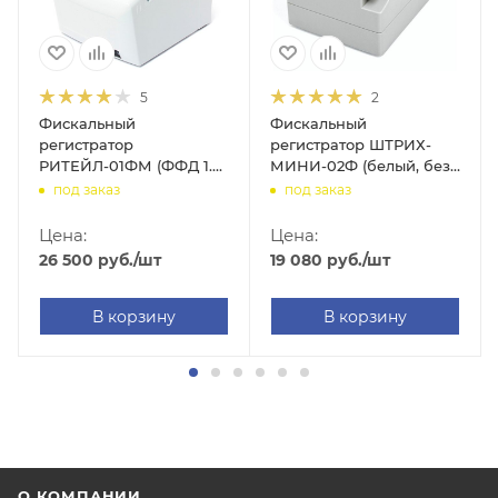
5
2
Фискальный
Фискальный
регистратор
регистратор ШТРИХ-
РИТЕЙЛ-01ФМ (ФФД 1.2
МИНИ-02Ф (белый, без
RS/USB, белый, без ФН)
ФН, USB/RS-232)
под заказ
под заказ
Цена:
Цена:
26 500
руб.
/шт
19 080
руб.
/шт
В корзину
В корзину
О КОМПАНИИ