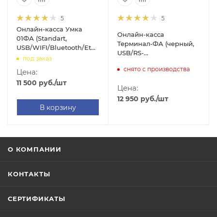
5
5
Онлайн-касса Умка
Онлайн-касса
01ФА (Standart,
Терминал-ФА (черный,
USB/WIFI/Bluetooth/Ethernet/GSM
USB/RS-
- внешний USB)
под заказ
232/Ethernet/GSM-
снято с производства
Цена:
модуль)
11 500
руб.
/шт
Цена:
12 950
руб.
/шт
В корзину
О КОМПАНИИ
КОНТАКТЫ
СЕРТИФИКАТЫ