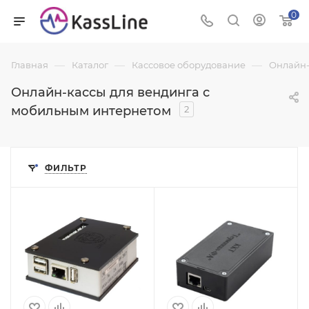
0
—
—
—
Главная
Каталог
Кассовое оборудование
Онлайн-
Онлайн-кассы для вендинга с
мобильным интернетом
2
ФИЛЬТР