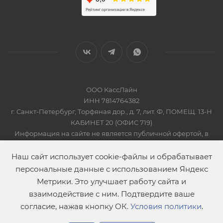
ООО КассЛайн
ИНН 7814764382
г. Санкт-Петербург, Торфяная дор., д. 7, лит. Ф, ПОМЕЩ. 13-Н
КАБИНЕТ 20 (ОФИС 719)
Информация на сайте не является публичной офертой, в
соответсвии со Статьей 437 Гражданского кодекса РФ
2019-2026 © КАССЛАЙН
Наш сайт использует cookie-файлы и обрабатывает
персональные данные с использованием Яндекс
Метрики. Это улучшает работу сайта и
взаимодействие с ним. Подтвердите ваше
согласие, нажав кнопку ОК.
Условия политики
.
В корзину