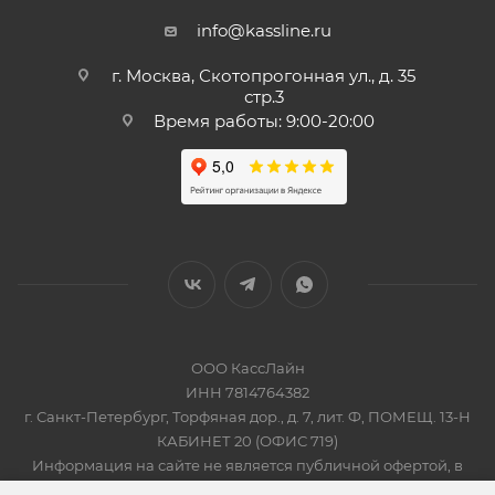
info@kassline.ru
г. Москва, Скотопрогонная ул., д. 35
стр.3
Время работы: 9:00-20:00
ООО КассЛайн
ИНН 7814764382
г. Санкт-Петербург, Торфяная дор., д. 7, лит. Ф, ПОМЕЩ. 13-Н
КАБИНЕТ 20 (ОФИС 719)
Информация на сайте не является публичной офертой, в
соответсвии со Статьей 437 Гражданского кодекса РФ