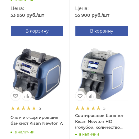
Цена:
Цена:
55 900
руб.
/шт
53 950
руб.
/шт
В корзину
В корзину
5
5
Сортировщик банкнот
Счетчик-сортировщик
Kisan Newton HD
банкнот Kisan Newton A
(голубой, количество
в наличии
карманов 1+1,
в наличии