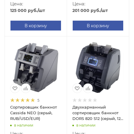
RUB/USD/EUR)
Цена:
Цена:
125 000
руб.
/шт
201 000
руб.
/шт
В корзину
В корзину
5
Сортировщик банкнот
Двухкарманный
Cassida NEO (серый,
сортировщик банкнот
RUB/USD/EUR)
DORS 820 S12 (серый, 12
валют)
в наличии
в наличии
Цена:
Цена: