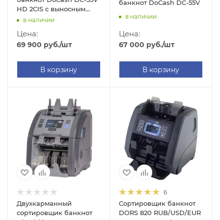
банкнот DoCash DC-55V
HD 2CIS с выносным
в наличии
дисплеем
в наличии
Цена:
Цена:
67 000
руб.
/шт
69 900
руб.
/шт
В корзину
В корзину
6
Двухкарманный
Сортировщик банкнот
сортировщик банкнот
DORS 820 RUB/USD/EUR