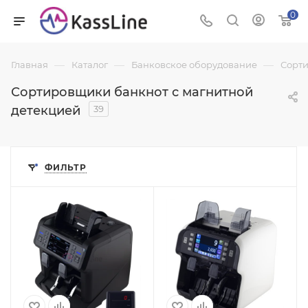
0
—
—
—
Главная
Каталог
Банковское оборудование
Сорт
Сортировщики банкнот с магнитной
детекцией
39
ФИЛЬТР