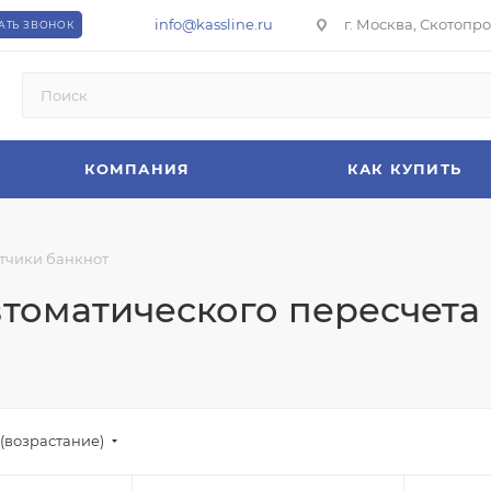
info@kassline.ru
г. Москва, Скотопрог
АТЬ ЗВОНОК
КОМПАНИЯ
КАК КУПИТЬ
тчики банкнот
втоматического пересчета
(возрастание)