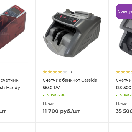
Совету
8
 счетчик
Счетчик банкнот Cassida
Счетчи
sh Handy
5550 UV
DS-500
в наличии
в нал
Цена:
Цена:
шт
11 700
руб.
/шт
35 50