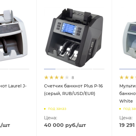
8
от Laurel J-
Счетчик банкнот Plus P-16
Мульти
(серый, RUB/USD/EUR)
банкно
White
под заказ
под за
Цена:
Цена:
.
/шт
40 000
руб.
/шт
19 291