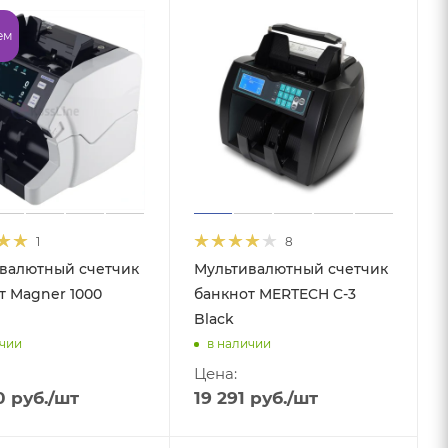
ем
1
8
валютный счетчик
Мультивалютный счетчик
т Magner 1000
банкнот MERTECH C-3
Black
ичии
в наличии
Цена:
0
руб.
/шт
19 291
руб.
/шт