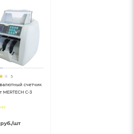
5
валютный счетчик
т MERTECH C-3
каз
руб.
/шт