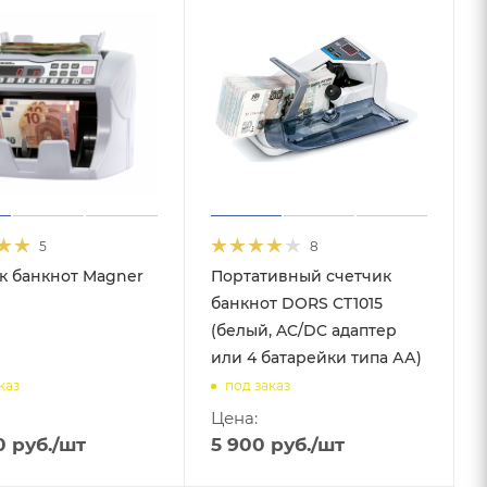
5
8
к банкнот Magner
Портативный счетчик
банкнот DORS CT1015
(белый, AC/DC адаптер
или 4 батарейки типа АА)
каз
под заказ
Цена:
0
руб.
/шт
5 900
руб.
/шт