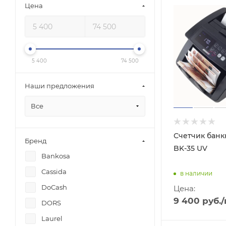
Цена
5 400
74 500
Наши предложения
Все
Счетчик банк
Бренд
BK-35 UV
Bankosa
Cassida
в наличии
DoCash
Цена:
9 400
руб.
DORS
Laurel