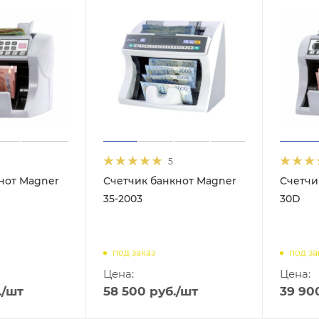
5
нот Magner
Счетчик банкнот Magner
Счетчи
35-2003
30D
под заказ
под за
Цена:
Цена:
.
/шт
58 500
руб.
/шт
39 90