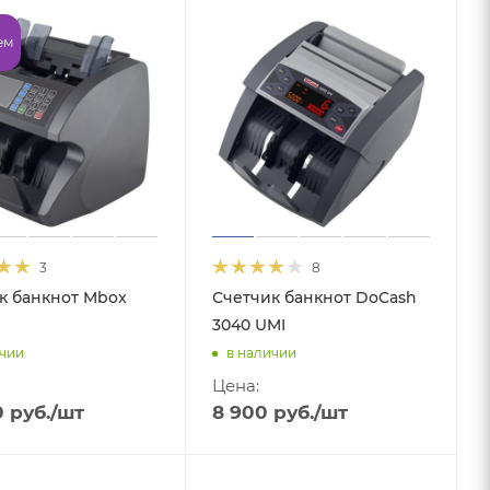
ем
3
8
к банкнот Mbox
Счетчик банкнот DoCash
3040 UMI
ичии
в наличии
Цена:
0
руб.
/шт
8 900
руб.
/шт