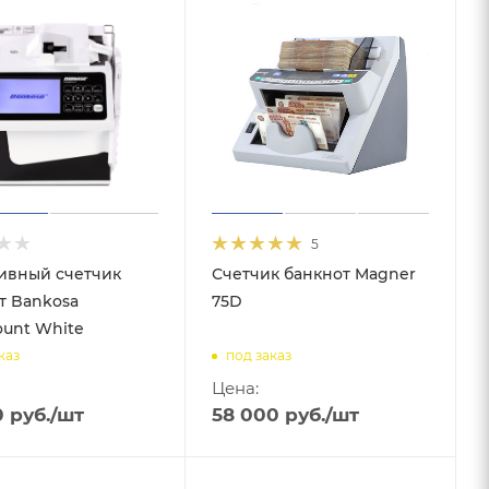
5
ивный счетчик
Счетчик банкнот Magner
т Bankosa
75D
ount White
каз
под заказ
Цена:
0
руб.
/шт
58 000
руб.
/шт