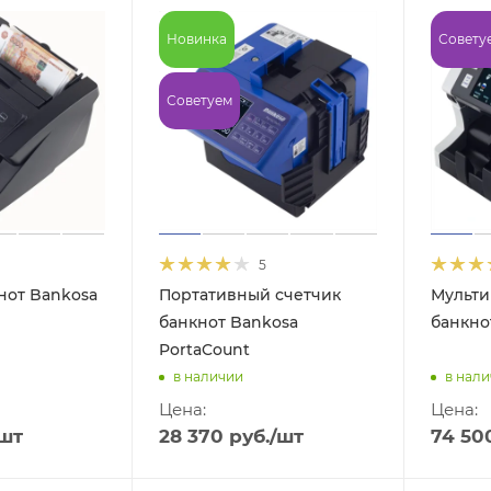
Новинка
Совету
Советуем
5
нот Bankosa
Портативный счетчик
Мульти
банкнот Bankosa
банкно
PortaCount
в наличии
в нал
Цена:
Цена:
/шт
28 370
руб.
/шт
74 50