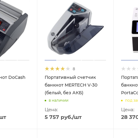
8
нот DoCash
Портативный счетчик
Портат
банкнот MERTECH V-30
банкно
(белый, без АКБ)
PortaC
в наличии
под за
Цена:
Цена:
шт
5 757
руб.
/шт
28 37