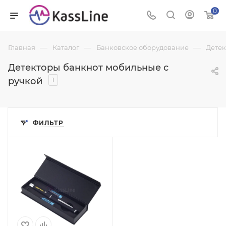
0
—
—
—
Главная
Каталог
Банковское оборудование
Детек
Детекторы банкнот мобильные с
ручкой
1
ФИЛЬТР