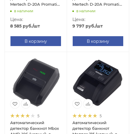
Mertech D-20A Promatic
Mertech D-20A Promatic
(GREENRED, без АКБ)
(LED RUB, без АКБ)
в наличии
в наличии
Цена:
Цена:
8 585
руб.
/шт
9 797
руб.
/шт
В корзину
В корзину
5
5
Автоматический
Автоматический
детектор банкнот Mbox
детектор банкнот