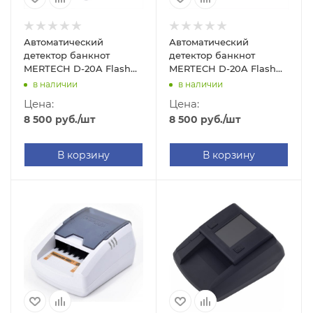
Автоматический
Автоматический
детектор банкнот
детектор банкнот
MERTECH D-20A Flash
MERTECH D-20A Flash
Prime (LED, с АКБ)
Prime (LCD, с АКБ)
в наличии
в наличии
Цена:
Цена:
8 500
руб.
/шт
8 500
руб.
/шт
В корзину
В корзину