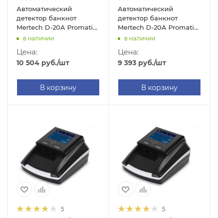
Автоматический
Автоматический
детектор банкнот
детектор банкнот
Mertech D-20A Promatic
Mertech D-20A Promatic
(LED Multi, без АКБ)
(GREENRED, с АКБ)
в наличии
в наличии
Цена:
Цена:
10 504
руб.
/шт
9 393
руб.
/шт
В корзину
В корзину
5
5