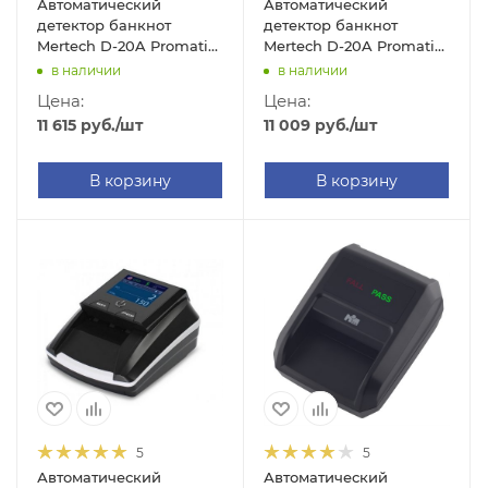
Автоматический
Автоматический
детектор банкнот
детектор банкнот
Mertech D-20A Promatic
Mertech D-20A Promatic
(TFT Multi, без АКБ)
(TFT RUB, без АКБ)
в наличии
в наличии
Цена:
Цена:
11 615
руб.
/шт
11 009
руб.
/шт
В корзину
В корзину
5
5
Автоматический
Автоматический