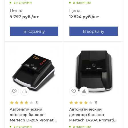
Pro (LCD, с АКБ)
(TFT Multi, с АКБ)
в наличии
в наличии
Цена:
Цена:
9 797
руб.
/шт
12 524
руб.
/шт
В корзину
В корзину
5
5
Автоматический
Автоматический
детектор банкнот
детектор банкнот
Mertech D-20A Promatic
Mertech D-20A Promatic
(LED Multi, с АКБ)
(LED RUB, c АКБ)
в наличии
в наличии