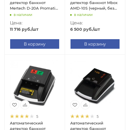
детектор банкнот
детектор банкнот Mbox
Mertech D-20A Promatic
AMD-10S (черный, без
(TFT RUB, с АКБ)
АКБ)
в наличии
в наличии
Цена:
Цена:
11 716
руб.
/шт
6 500
руб.
/шт
В корзину
В корзину
5
5
Автоматический
Автоматический
детектор банкнот
детектор банкнот