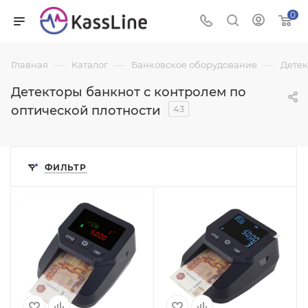
0
—
—
—
Главная
Каталог
Банковское оборудование
Детек
Детекторы банкнот с контролем по
оптической плотности
43
ФИЛЬТР