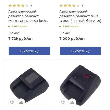
5
5
Автоматический
Автоматический
детектор банкнот
детектор банкнот NEO
MERTECH D-20A Flash
D-500 (черный, без АКБ)
(белый, без АКБ)
в наличии
в наличии
Цена:
Цена:
7 729
руб.
/шт
7 000
руб.
/шт
В корзину
В корзину