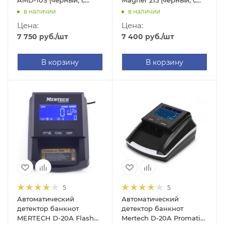
AMD-10S (черный, с
Magner 215 (черный, с
АКБ)
АКБ, RUB/USD/EUR)
в наличии
в наличии
Цена:
Цена:
7 750
руб.
/шт
7 400
руб.
/шт
В корзину
В корзину
5
5
Автоматический
Автоматический
детектор банкнот
детектор банкнот
MERTECH D-20A Flash
Mertech D-20A Promatic