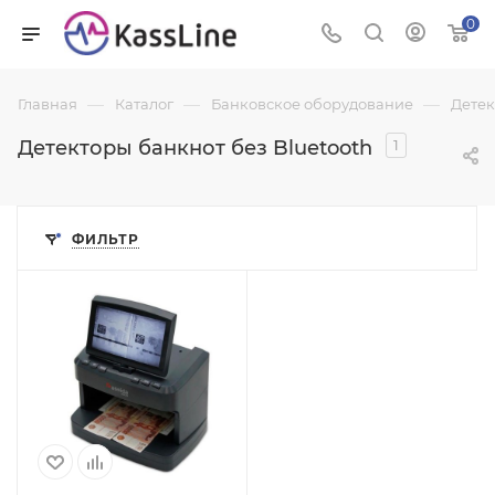
0
—
—
—
Главная
Каталог
Банковское оборудование
Детек
Детекторы банкнот без Bluetooth
1
ФИЛЬТР