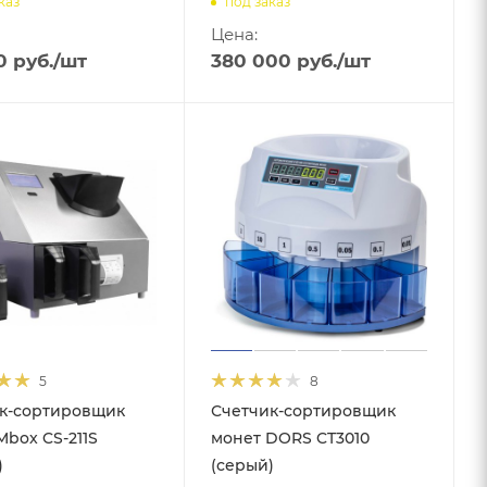
каз
под заказ
Цена:
0
руб.
/шт
380 000
руб.
/шт
5
8
к-сортировщик
Счетчик-сортировщик
Mbox CS-211S
монет DORS CT3010
)
(серый)