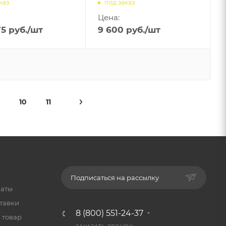
каз
под заказ
Цена:
75
руб.
/шт
9 600
руб.
/шт
10
11
Подписаться на рассылку
латы
тавки
8 (800) 551-24-37
 товар