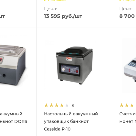
Цена:
Цена:
шт
13 595
руб.
/шт
8 700
8
вакуумный
Настольный вакуумный
Счетчи
анкнот DORS
упаковщик банкнот
монет 
Cassida P-10