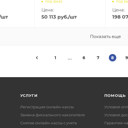
под заказ
под за
Цена:
Цена:
/шт
50 113
руб.
/шт
198 0
Показать еще
1
6
7
8
9
УСЛУГИ
ПОМОЩЬ
Регистрация онлайн-кассы
Условия оп
Замена фискального накопителя
Условия дос
Снятие онлайн-кассы с учета
Гарантия на