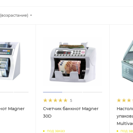
(возрастание)
5
нот Magner
Счетчик банкнот Magner
Настол
30D
упаков
Multiva
под заказ
под за