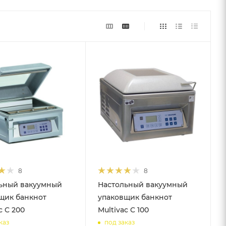
8
8
ьный вакуумный
Настольный вакуумный
щик банкнот
упаковщик банкнот
c C 200
Multivac C 100
каз
под заказ