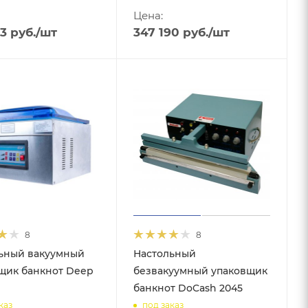
Цена:
53
руб.
/шт
347 190
руб.
/шт
8
8
ьный вакуумный
Настольный
щик банкнот Deep
безвакуумный упаковщик
банкнот DoCash 2045
каз
под заказ