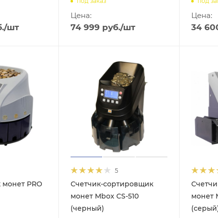
под заказ
под за
Цена:
Цена:
.
/шт
74 999
руб.
/шт
34 60
5
 монет PRO
Счетчик-сортировщик
Счетчи
монет Mbox CS-510
монет 
(черный)
(серый