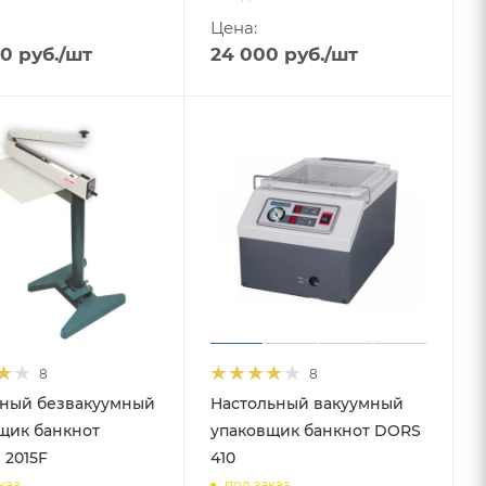
Цена:
00
руб.
/шт
24 000
руб.
/шт
8
8
ный безвакуумный
Настольный вакуумный
щик банкнот
упаковщик банкнот DORS
 2015F
410
каз
под заказ