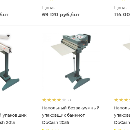
Цена:
Цена:
/шт
69 120
руб.
/шт
114 0
8
Напольный безвакуумный
Наполь
й упаковщик
упаковщик банкнот
упаков
sh 2015
DoCash 2035
DoCash
под заказ
под за