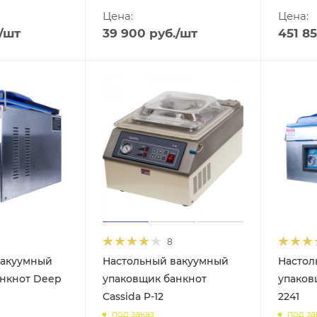
Цена:
Цена:
/шт
39 900
руб.
/шт
451 8
8
вакуумный
Настольный вакуумный
Настол
анкнот Deep
упаковщик банкнот
упаков
Cassida P-12
2241
под заказ
под за