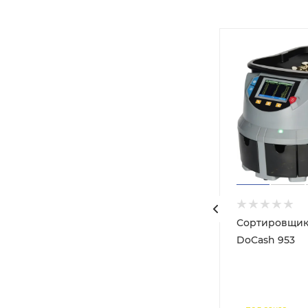
ash
Сортировщик
DoCash 953