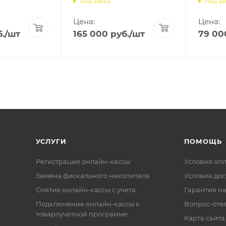
под заказ
под за
Цена:
Цена:
.
/шт
165 000
руб.
/шт
79 00
УСЛУГИ
ПОМОЩЬ
Регистрация онлайн-кассы
Условия оп
Замена фискального накопителя
Условия дос
Снятие онлайн-кассы с учета
Гарантия на
Подключение онлайн-кассы к
Вопрос-отв
товароучетной программе
Карта сайта