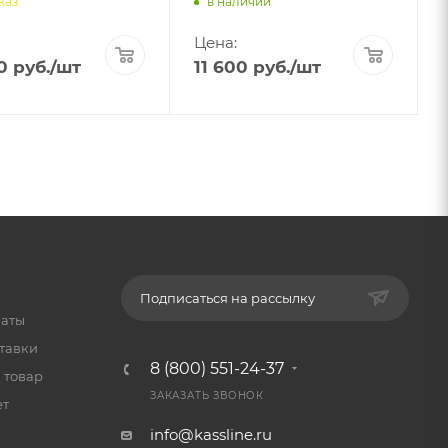
каз
в наличии
Цена:
0
руб.
/шт
11 600
руб.
/шт
Подписаться на рассылку
латы
тавки
8 (800) 551-24-37
 товар
ЗАКАЗАТЬ ЗВОНОК
ет
info@kassline.ru