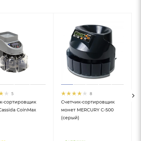
5
8
к-сортировщик
Счетчик-сортировщик
Cassida CoinMax
монет MERCURY C-500
(серый)