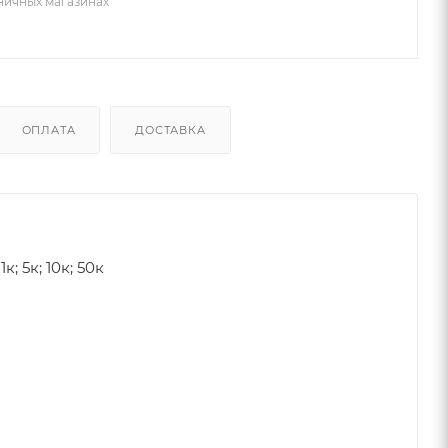
зничных магазинах
ОПЛАТА
ДОСТАВКА
 1к; 5к; 10к; 50к