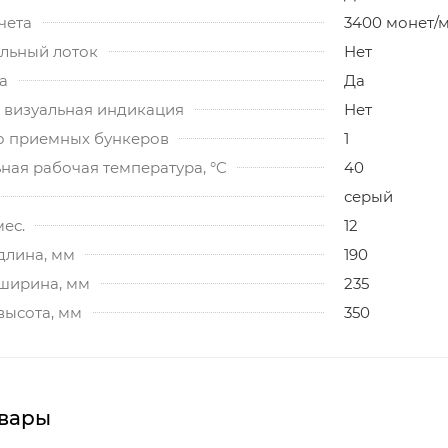
чета
3400 монет/
льный лоток
Нет
а
Да
и визуальная индикация
Нет
о приемных бункеров
1
ная рабочая температура, °C
40
серый
мес.
12
длина, мм
190
 ширина, мм
235
высота, мм
350
вары