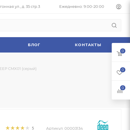
онная ул., д. 35 стр.3
Ежедневно: 9:00-20:00
БЛОГ
КОНТАКТЫ
0
EEP CMX01 (серый)
0
0
Артикул:
00003134
5