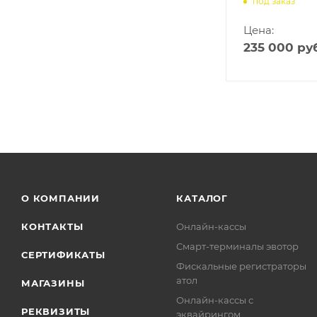
под заказ
Цена:
235 000
руб
О КОМПАНИИ
КАТАЛОГ
КОНТАКТЫ
Онлайн-кассы
Смарт-терминалы эвотор
СЕРТИФИКАТЫ
Фискальные регистраторы
атол
МАГАЗИНЫ
Онлайн-кассы с
РЕКВИЗИТЫ
эквайрингом