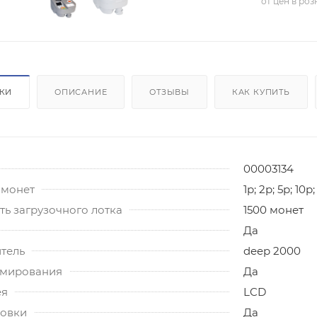
от цен в ро
ИКИ
ОПИСАНИЕ
ОТЗЫВЫ
КАК КУПИТЬ
00003134
 монет
1р; 2р; 5р; 10р;
ь загрузочного лотка
1500 монет
Да
тель
deep 2000
ммирования
Да
ея
LCD
овки
Да