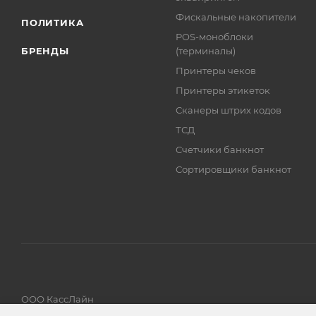
Фискальные накопители
ПОЛИТИКА
POS-моноблоки
БРЕНДЫ
(терминалы)
Принтеры чеков
Принтеры этикеток
Сканеры штрих кодов
ТСД
Счетчики банкнот
Сортировщики банкнот
ООО КассЛайн
ИНН 7814764382