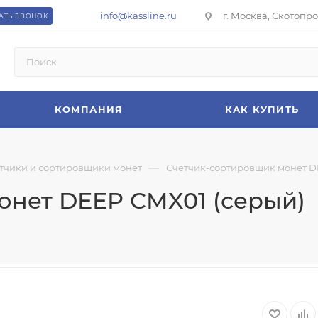
info@kassline.ru
г. Москва, Скотопрог
АТЬ ЗВОНОК
КОМПАНИЯ
КАК КУПИТЬ
—
тчики и сортировщики монет
Счетчик-сортировщик монет D
онет DEEP CMX01 (серый)