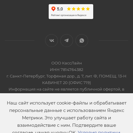
ООО КассЛайн
ИНН 7814764382
г. Санкт-Петербург, Торфяная дор., д. 7, лит. Ф, ПОМЕЩ. 13-Н
КАБИНЕТ 20 (ОФИС 719)
Информация на сайте не является публичной офертой, в
соответсвии со Статьей 437 Гражданского кодекса РФ
2019-2026 © КАССЛАЙН
Наш сайт использует cookie-файлы и обрабатывает
персональные данные с использованием Яндекс
Метрики. Это улучшает работу сайта и
взаимодействие с ним. Подтвердите ваше
согласие, нажав кнопку ОК.
Условия политики
.