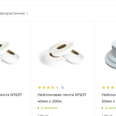
(возрастание)
10
ента NT637
Нейлоновая лента NT637
Нейлон
40мм х 200м
50мм х
в наличии
в нал
Цена:
Цена: