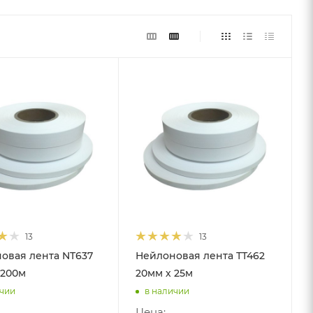
13
13
овая лента NT637
Нейлоновая лента ТТ462
 200м
20мм х 25м
ичии
в наличии
Цена: