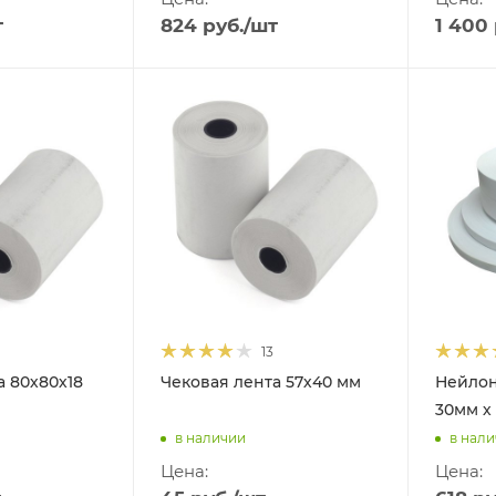
т
824
руб.
/шт
1 400
13
а 80х80х18
Чековая лента 57х40 мм
Нейлон
30мм х
в наличии
в нал
Цена:
Цена: