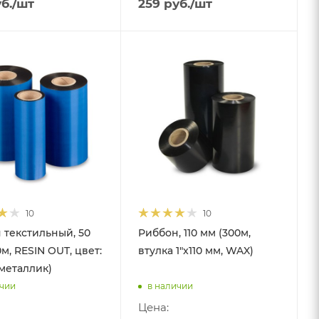
б.
/шт
259
руб.
/шт
10
10
 текстильный, 50
Риббон, 110 мм (300м,
м, RESIN OUT, цвет:
втулка 1"x110 мм, WAX)
металлик)
ичии
в наличии
Цена: