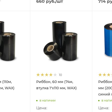
т
660
руб.
/шт
714
ру
10
 (110м,
Риббон, 60 мм (74м,
Риббон
мм, WAX)
втулка 1"х110 мм, WAX)
мм (200
синий 
в наличии
в нал
Цена:
Цена: