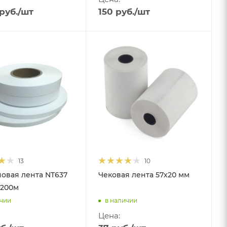
руб.
/шт
150
руб.
/шт
13
10
овая лента NT637
Чековая лента 57х20 мм
 200м
ичии
в наличии
Цена: