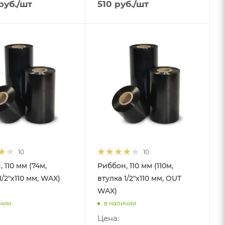
руб.
/шт
510
руб.
/шт
10
10
 110 мм (74м,
Риббон, 110 мм (110м,
1/2"x110 мм, WAX)
втулка 1/2"x110 мм, OUT
WAX)
ичии
в наличии
Цена: