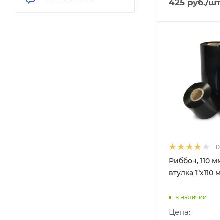
425
руб.
/ш
10
Риббон, 110 мм
втулка 1"x110 
в наличии
Цена: