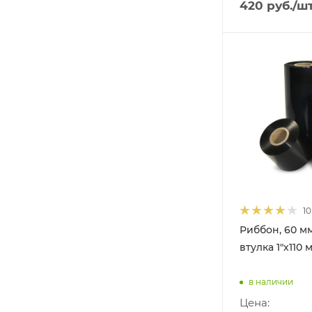
420
руб.
/ш
10
Риббон, 60 мм
втулка 1"х110 
в наличии
Цена: