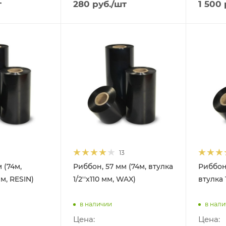
т
280
руб.
/шт
1 500
13
 (74м,
Риббон, 57 мм (74м, втулка
Риббон,
мм, RESIN)
1/2''x110 мм, WAX)
втулка 
в наличии
в нал
Цена:
Цена: