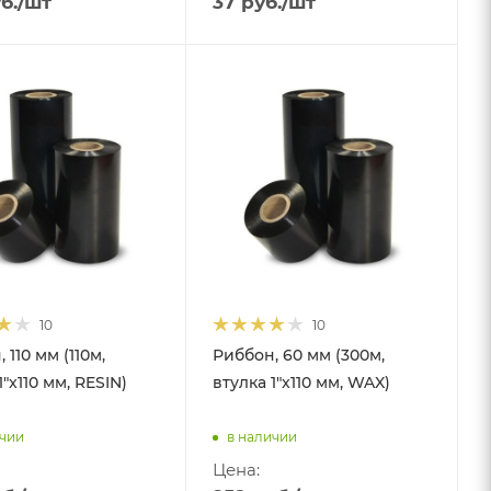
б.
/шт
37
руб.
/шт
10
10
 110 мм (110м,
Риббон, 60 мм (300м,
1"x110 мм, RESIN)
втулка 1"x110 мм, WAX)
ичии
в наличии
Цена: