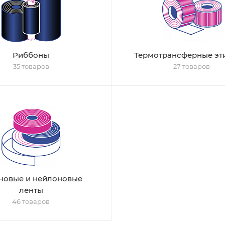
Риббоны
Термотрансферные эт
35 товаров
27 товаров
новые и нейлоновые
ленты
46 товаров