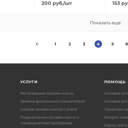
200
руб.
/шт
153
ру
Показать еще
1
2
3
4
5
6
УСЛУГИ
ПОМОЩЬ
Регистрация онлайн-кассы
Условия оп
Замена фискального накопителя
Условия дос
Снятие онлайн-кассы с учета
Гарантия на
Подключение онлайн-кассы к
Вопрос-отв
товароучетной программе
Карта сайта