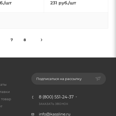
б.
/шт
231
руб.
/шт
7
8
Подписаться на рассылку
латы
тавки
8 (800) 551-24-37
 товар
ЗАКАЗАТЬ ЗВОНОК
ет
info@kassline.ru