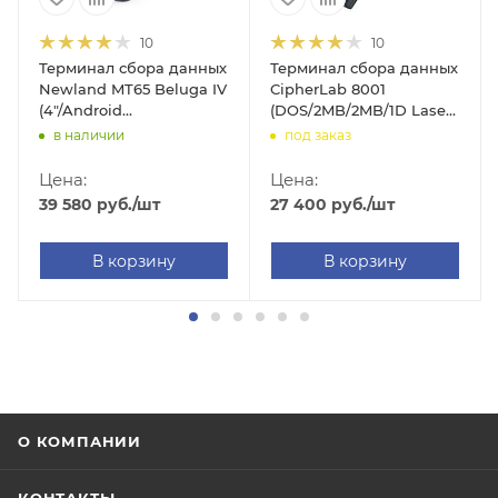
10
10
Терминал сбора данных
Терминал сбора данных
Newland MT65 Beluga IV
CipherLab 8001
(4"/Android
(DOS/2MB/2MB/1D Laser
8.1/2GB/16GB/2D
SE950/IrDA/700mAh/без
в наличии
под заказ
)
Imager/WIFI/BT/2G/3G/4G/GPS/NFC/Cradle/Camera/IP65/380
подставки/ПО для 1С)
Цена:
Цена:
39 580
руб.
/шт
27 400
руб.
/шт
В корзину
В корзину
О КОМПАНИИ