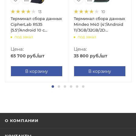
13
10
Терминал сбора данных
Терминал сбора данных
CipherLab RS35
Mindeo M40 (4"/Android
(5.5"/Android 10 с
11/3GB/32GB/2D
GMS/4GB/64GB/2D
ME5066/WIFI/BT/LTE/GPS/NFC
под заказ
под заказ
SE4770/WIFI/BT/LTE/GPS/RFID/Camera/IP65/IP67/4000mAh)
сamera/IP68/5100mAh)
Ah/
Цена:
Цена:
65 700
руб.
/шт
35 800
руб.
/шт
В корзину
В корзину
О КОМПАНИИ