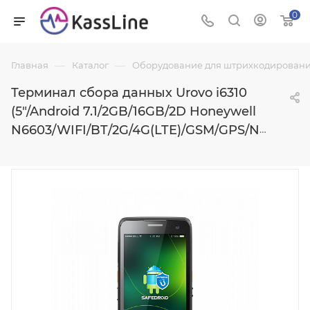
0
—
—
Главная
Каталог
Оборудование для штрихкодировани
Терминал сбора данных Urovo i6310
(5"/Android 7.1/2GB/16GB/2D Honeywell
N6603/WIFI/BT/2G/4G(LTE)/GSM/GPS/NFC/Camera/IP67/3800mAh)