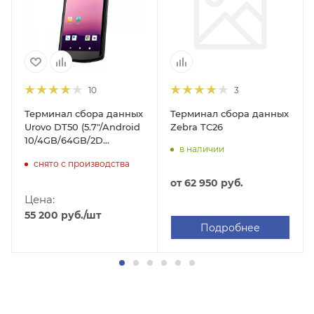
10
3
Терминал сбора данных
Терминал сбора данных
Zebra TC26
Urovo DT50 (5.7"/Android
10/4GB/64GB/2D
в наличии
Honeywell
снято с производства
N6703/WIFI/BT/2G/4G(LTE)/GSM/GPS/NFC/Camera/IP67/4300
от
62 950 руб.
Цена:
55 200
руб.
/шт
Подробнее