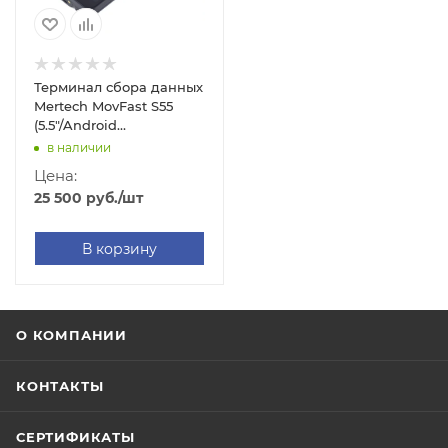
Терминал сбора данных
Mertech MovFast S55
(5.5"/Android
13/4GB/64GB/2D
в наличии
E4/WIFI/BT/2G/3G/4G/LTE/GPS/NFC/Camera/IP67/5000mAh)
Цена:
25 500
руб.
/шт
В корзину
О КОМПАНИИ
КОНТАКТЫ
СЕРТИФИКАТЫ