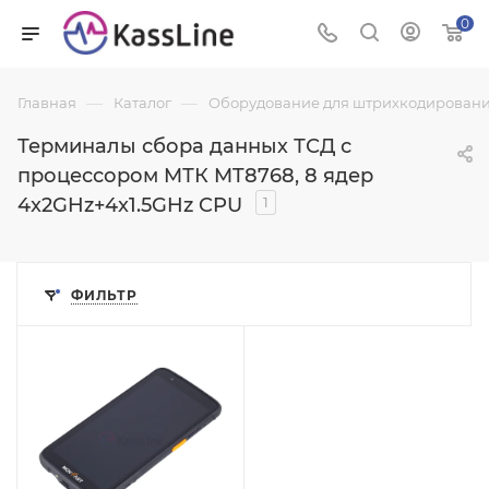
0
—
—
Главная
Каталог
Оборудование для штрихкодировани
Терминалы сбора данных ТСД с
процессором MТК MT8768, 8 ядер
4x2GHz+4x1.5GHz CPU
1
ФИЛЬТР