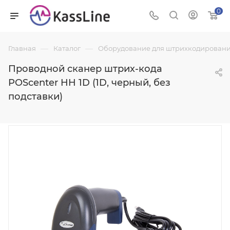
0
—
—
Главная
Каталог
Оборудование для штрихкодировани
Проводной сканер штрих-кода
POScenter HH 1D (1D, черный, без
подставки)