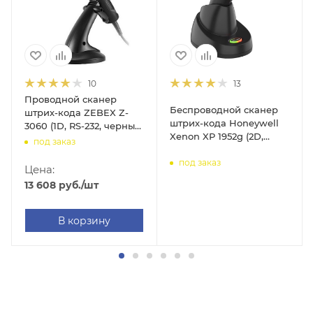
10
13
Проводной сканер
Беспроводной сканер
штрих-кода ZEBEX Z-
штрих-кода Honeywell
3060 (1D, RS-232, черный,
Xenon XP 1952g (2D,
с подставкой Cradle, 2м
под заказ
черный, с подставкой
кабель)
под заказ
Cradle)
Цена:
13 608
руб.
/шт
В корзину