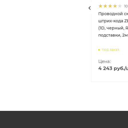
10
Проводной с
S-
штрих-кода Z
ез
(1D, черный, R
подставки, 2м
под заказ
Цена:
4 243
руб.
/