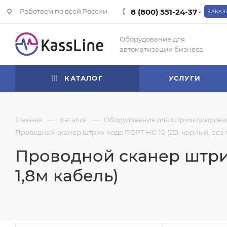
Работаем по всей России
8 (800) 551-24-37
ЗАКАЗ
Оборудование для
автоматизации бизнеса
КАТАЛОГ
УСЛУГИ
—
—
Главная
Каталог
Оборудование для штрихкодирова
Проводной сканер штрих-кода ПОРТ HC-10 (2D, черный, без п
Проводной сканер штрих
1,8м кабель)