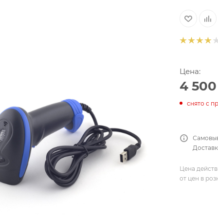
Цена:
4 500
снято с п
Самовыв
Доставка
Цена действ
от цен в ро