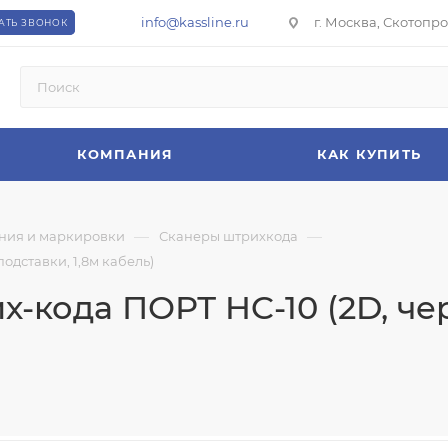
info@kassline.ru
г. Москва, Скотопрог
АТЬ ЗВОНОК
КОМПАНИЯ
КАК КУПИТЬ
—
—
ния и маркировки
Сканеры штрихкода
одставки, 1,8м кабель)
-кода ПОРТ HC-10 (2D, чер