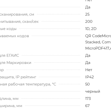
Да
сканирования, см
25
читывания, скан/сек
200
ые коды
1D, 2D
ываемых кодов
QR CodeMicro
Stacked, Comp
MicroPDF417,A
для ЕГАИС
Да
для Маркировки
Да
ор
Нет
ащита, IP рейтинг
IP42
ная рабочая температура, °C
50
черный
длина, мм
173
 ширина, мм
67