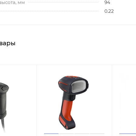
высота, мм
94
0.22
вары