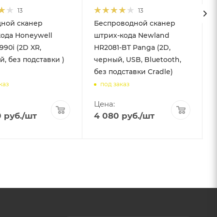
13
13
ной сканер
Беспроводной сканер
ода Honeywell
штрих-кода Newland
1990i (2D XR,
HR2081-BT Panga (2D,
, без подставки )
черный, USB, Bluetooth,
без подставки Cradle)
каз
под заказ
Цена:
0
руб.
/шт
4 080
руб.
/шт