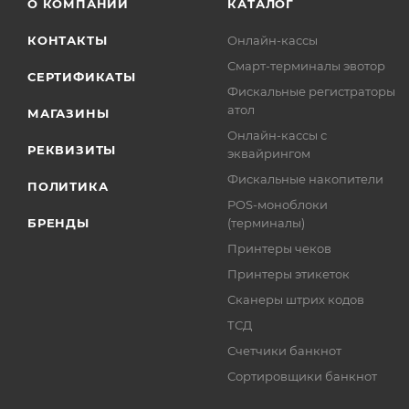
О КОМПАНИИ
КАТАЛОГ
КОНТАКТЫ
Онлайн-кассы
Смарт-терминалы эвотор
СЕРТИФИКАТЫ
Фискальные регистраторы
атол
МАГАЗИНЫ
Онлайн-кассы с
РЕКВИЗИТЫ
эквайрингом
Фискальные накопители
ПОЛИТИКА
POS-моноблоки
БРЕНДЫ
(терминалы)
Принтеры чеков
Принтеры этикеток
Сканеры штрих кодов
ТСД
Счетчики банкнот
Сортировщики банкнот