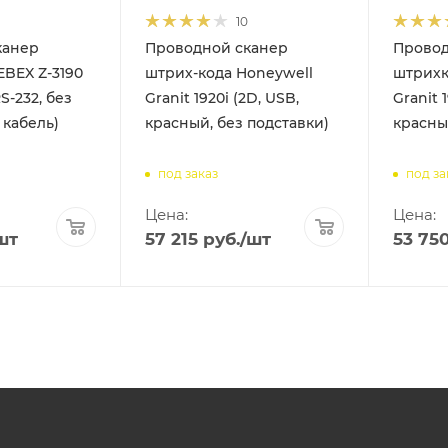
10
канер
Проводной сканер
Провод
EBEX Z-3190
штрих-кода Honeywell
штрихк
S-232, без
Granit 1920i (2D, USB,
Granit 
 кабель)
красный, без подставки)
красный
под заказ
под за
Цена:
Цена:
шт
57 215
руб.
/шт
53 75