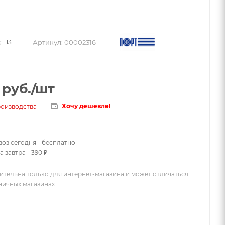
Артикул:
00002316
13
руб.
/шт
Хочу дешевле!
роизводства
оз сегодня - бесплатно
 завтра - 390 ₽
ительна только для интернет-магазина и может отличаться
зничных магазинах