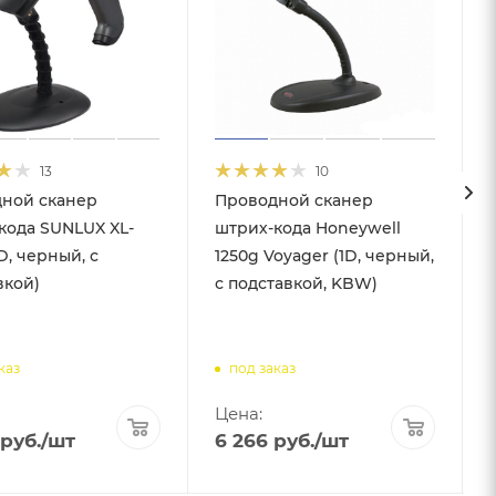
13
10
ной сканер
Проводной сканер
кода SUNLUX XL-
штрих-кода Honeywell
D, черный, с
1250g Voyager (1D, черный,
вкой)
с подставкой, KBW)
каз
под заказ
Цена:
руб.
/шт
6 266
руб.
/шт