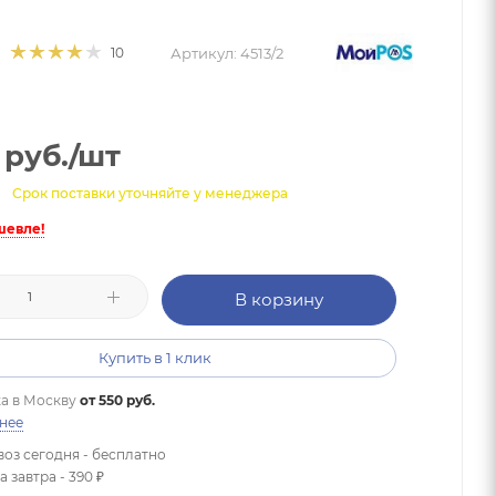
Артикул:
4513/2
10
руб.
/шт
Срок поставки уточняйте у менеджера
шевле!
В корзину
Купить в 1 клик
а в
Москву
от 550 руб.
нее
оз сегодня - бесплатно
 завтра - 390 ₽