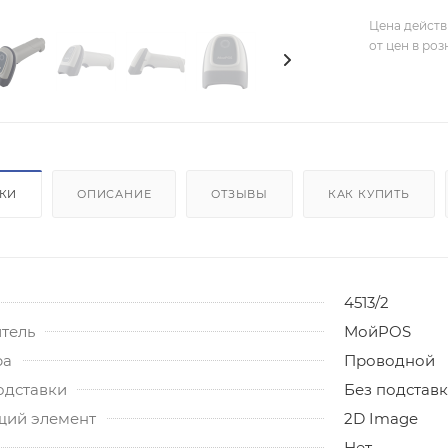
Цена действ
от цен в ро
ИКИ
ОПИСАНИЕ
ОТЗЫВЫ
КАК КУПИТЬ
4513/2
тель
МойPOS
ра
Проводной
одставки
Без подстав
ий элемент
2D Image
Нет