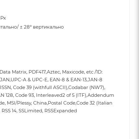
)Px
нтально/ ± 28° вертикально
)
Data Matrix, PDF417,Aztec, Maxicode, etc /1D:
JAN,UPC-A & UPC-E, EAN-8 & EAN-13,JAN-8
ISSN, Code 39 (withfull ASCII),Codabar (NW7),
N 128, Code 93, Interleaved2 of 5 (ITF),Addendum
de, MSI/Plessy, China,Postal Code,Code 32 (Italian
 RSS 14, SSLimited, RSSExpanded