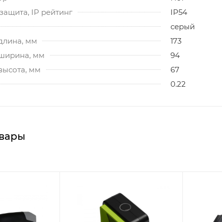
ащита, IP рейтинг
IP54
серый
длина, мм
173
 ширина, мм
94
высота, мм
67
0.22
вары