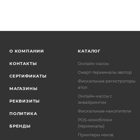
О КОМПАНИИ
КАТАЛОГ
КОНТАКТЫ
Онлайн-кассы
Смарт-терминалы эвотор
СЕРТИФИКАТЫ
Фискальные регистраторы
атол
МАГАЗИНЫ
Онлайн-кассы с
РЕКВИЗИТЫ
эквайрингом
Фискальные накопители
ПОЛИТИКА
POS-моноблоки
БРЕНДЫ
(терминалы)
Принтеры чеков