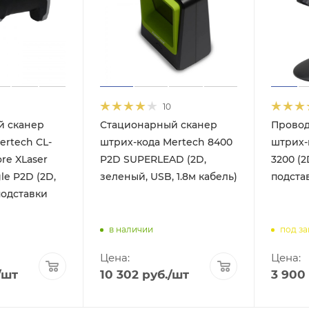
10
й сканер
Стационарный сканер
Провод
ertech CL-
штрих-кода Mertech 8400
штрих-
ore XLaser
P2D SUPERLEAD (2D,
3200 (2
le P2D (2D,
зеленый, USB, 1.8м кабель)
подста
подставки
в наличии
под за
Цена:
Цена:
/шт
10 302
руб.
/шт
3 900