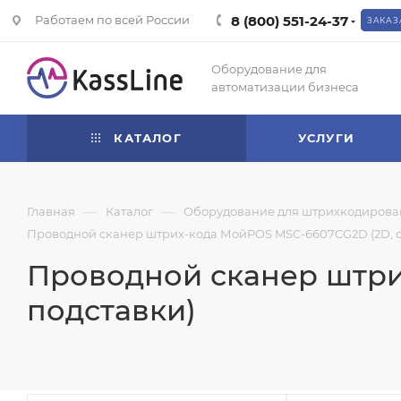
Работаем по всей России
8 (800) 551-24-37
ЗАКАЗ
Оборудование для
автоматизации бизнеса
КАТАЛОГ
УСЛУГИ
—
—
Главная
Каталог
Оборудование для штрихкодирова
Проводной сканер штрих-кода МойPOS MSC-6607CG2D (2D, с
Проводной сканер штри
подставки)