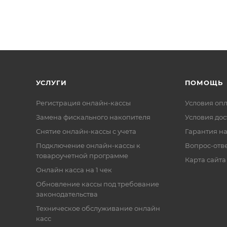
УСЛУГИ
ПОМОЩЬ
Регистрация онлайн-кассы
Условия оп
Замена фискального накопителя
Условия дос
Снятие онлайн-кассы с учета
Гарантия на
Подключение онлайн-кассы к
Вопрос-отв
товароучетной программе
Карта сайта
Онлайн касса на 1 чек
Обновление кассы под требование
законодательства
Техническое обслуживание онлайн
касс