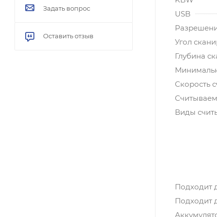
Задать вопрос
USB
Разрешен
Оставить отзыв
Угол скан
Глубина с
Минимальн
Скорость с
Считываем
Виды счит
Подходит 
Подходит 
Аккумулят