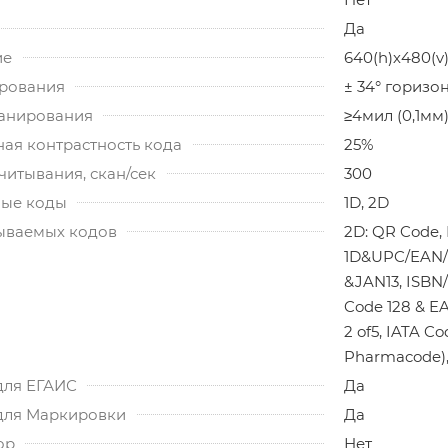
Да
ие
640(h)х480(v
ирования
± 34° горизо
канирования
≥4мил (0,1мм
ая контрастность кода
25%
читывания, скан/сек
300
ые коды
1D, 2D
ываемых кодов
2D: QR Code, 
1D&UPC/EAN/
&JAN13, ISBN/
Code 128 & EA
2 of5, IATA Co
Pharmacode),
для ЕГАИС
Да
для Маркировки
Да
ор
Нет