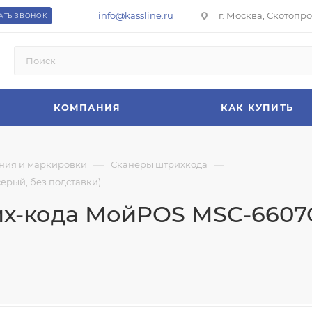
info@kassline.ru
г. Москва, Скотопрог
АТЬ ЗВОНОК
КОМПАНИЯ
КАК КУПИТЬ
—
—
ния и маркировки
Сканеры штрихкода
ерый, без подставки)
х-кода МойPOS MSC-6607CG