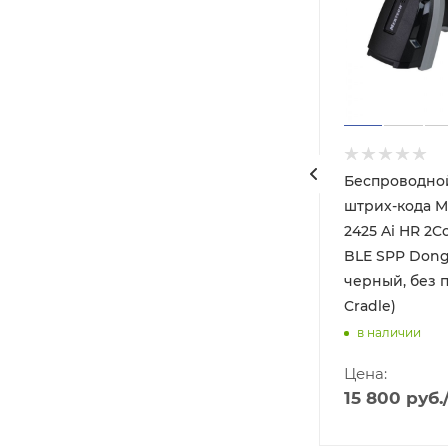
ер
Беспроводно
-3208R
штрих-кода M
2425 Ai HR 2C
BLE SPP Dong
черный, без 
Cradle)
в наличии
Цена:
15 800
руб.