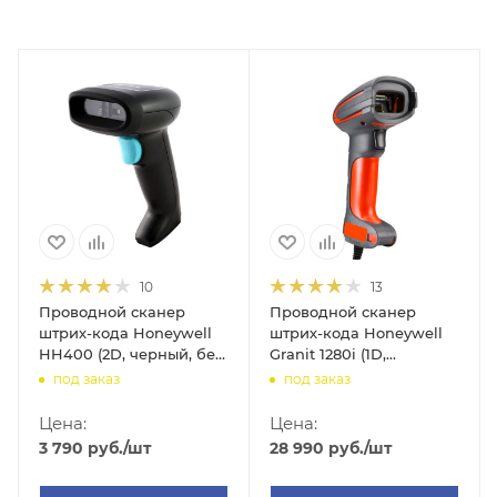
10
13
Проводной сканер
Проводной сканер
штрих-кода Honeywell
штрих-кода Honeywell
HH400 (2D, черный, без
Granit 1280i (1D,
подставки)
красный, без подставки)
под заказ
под заказ
Цена:
Цена:
3 790
руб.
/шт
28 990
руб.
/шт