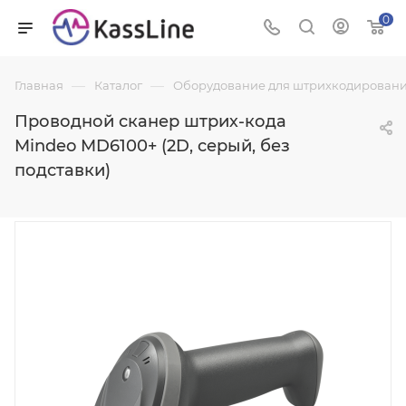
0
—
—
Главная
Каталог
Оборудование для штрихкодировани
Проводной сканер штрих-кода
Mindeo MD6100+ (2D, серый, без
подставки)