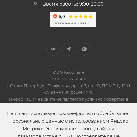
Время работы: 9:00-20:00
ООО КассЛайн
ИНН 7814764382
г. Санкт-Петербург, Торфяная дор., д. 7, лит. Ф, ПОМЕЩ. 13-Н
КАБИНЕТ 20 (ОФИС 719)
Информация на сайте не является публичной офертой, в
соответсвии со Статьей 437 Гражданского кодекса РФ
2019-2026 © КАССЛАЙН
Наш сайт использует cookie-файлы и обрабатывает
персональные данные с использованием Яндекс
Метрики. Это улучшает работу сайта и
взаимодействие с ним. Подтвердите ваше