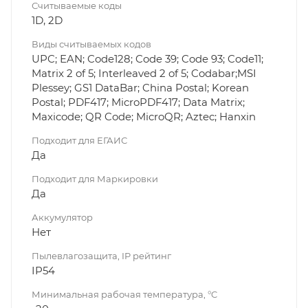
Считываемые коды
1D, 2D
Виды считываемых кодов
UPC; EAN; Code128; Code 39; Code 93; Code11;
Matrix 2 of 5; Interleaved 2 of 5; Codabar;MSI
Plessey; GS1 DataBar; China Postal; Korean
Postal; PDF417; MicroPDF417; Data Matrix;
Maxicode; QR Code; MicroQR; Aztec; Hanxin
Подходит для ЕГАИС
Да
Подходит для Маркировки
Да
Аккумулятор
Нет
Пылевлагозащита, IP рейтинг
IP54
Минимальная рабочая температура, °C