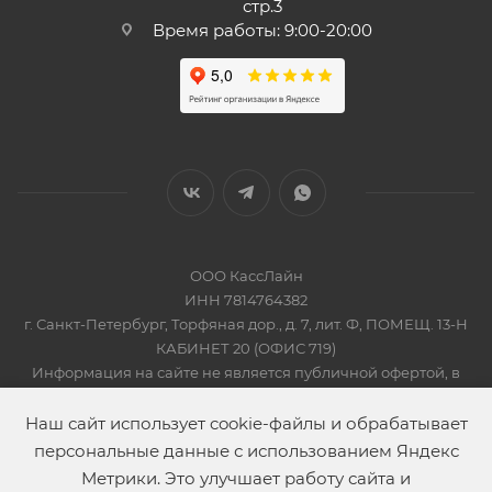
стр.3
Время работы: 9:00-20:00
ООО КассЛайн
ИНН 7814764382
г. Санкт-Петербург, Торфяная дор., д. 7, лит. Ф, ПОМЕЩ. 13-Н
КАБИНЕТ 20 (ОФИС 719)
Информация на сайте не является публичной офертой, в
соответсвии со Статьей 437 Гражданского кодекса РФ
2019-2026 © КАССЛАЙН
Наш сайт использует cookie-файлы и обрабатывает
персональные данные с использованием Яндекс
Метрики. Это улучшает работу сайта и