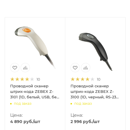
10
10
Проводной сканер
Проводной сканер
штрих-кода ZEBEX Z-
штрих-кода ZEBEX Z-
3101 (1D, белый, USB, без
3100 (1D, черный, RS-232,
подставки, 2м кабель)
без подставки, 2м
под заказ
под заказ
кабель)
Цена:
Цена:
4 890
руб.
/шт
2 996
руб.
/шт