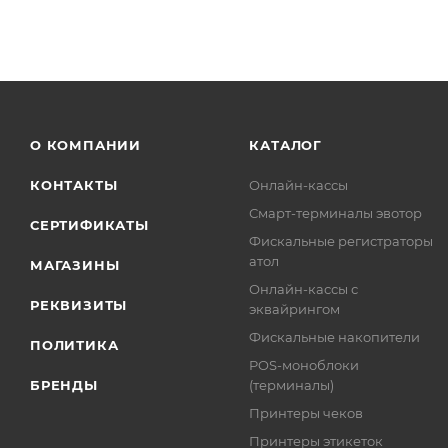
О КОМПАНИИ
КАТАЛОГ
КОНТАКТЫ
Онлайн-кассы
Смарт-терминалы эвотор
СЕРТИФИКАТЫ
Фискальные регистраторы
атол
МАГАЗИНЫ
Онлайн-кассы с
РЕКВИЗИТЫ
эквайрингом
Фискальные накопители
ПОЛИТИКА
POS-моноблоки
БРЕНДЫ
(терминалы)
Принтеры чеков
Принтеры этикеток