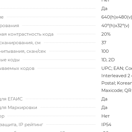
Да
ие
640(h)х480(v
ирования
40º(h)x32º(v)
ая контрастность кода
20%
сканирования, см
37
читывания, скан/сек
100
ые коды
1D, 2D
ываемых кодов
UPC; EAN; Code
Interleaved 2
Postal; Korea
Maxicode; QR 
для ЕГАИС
Да
для Маркировки
Да
ор
Нет
ащита, IP рейтинг
IP54