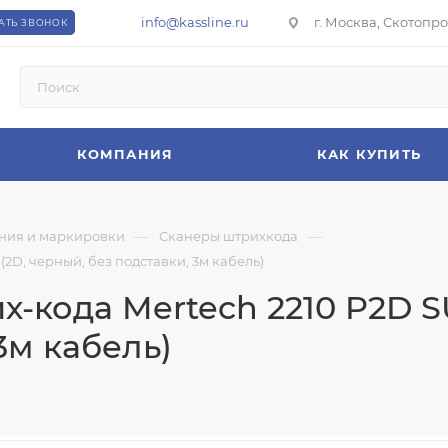
info@kassline.ru
г. Москва, Скотопрог
АТЬ ЗВОНОК
КОМПАНИЯ
КАК КУПИТЬ
—
—
ния и маркировки
Сканеры штрихкода
D, черный, без подставки, 3м кабель)
-кода Mertech 2210 P2D S
3м кабель)