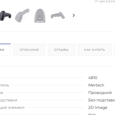
от цен в ро
ИКИ
ОПИСАНИЕ
ОТЗЫВЫ
КАК КУПИТЬ
4810
тель
Mertech
ра
Проводной
одставки
Без подстав
ий элемент
2D Image
Нет