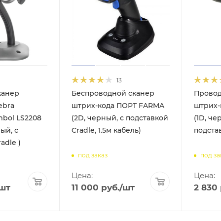
13
канер
Беспроводной сканер
Провод
ebra
штрих-кода ПОРТ FARMA
штрих-
mbol LS2208
(2D, черный, с подставкой
(1D, че
ый, с
Cradle, 1.5м кабель)
подстав
adle )
под заказ
под за
Цена:
Цена:
/шт
11 000
руб.
/шт
2 830