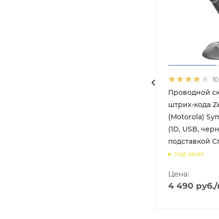
10
ер
Проводной с
 CL-
штрих-кода Z
 (2D,
(Motorola) Sy
ой
(1D, USB, черн
подставкой Cr
под заказ
Цена:
4 490
руб.