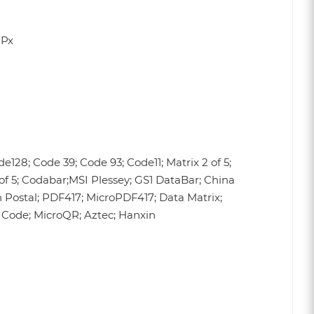
)Px
128; Code 39; Code 93; Code11; Matrix 2 of 5;
 of 5; Codabar;MSI Plessey; GS1 DataBar; China
n Postal; PDF417; MicroPDF417; Data Matrix;
Code; MicroQR; Aztec; Hanxin