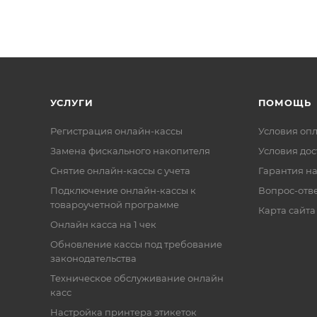
УСЛУГИ
ПОМОЩЬ
Регистрация онлайн-кассы
Условия оп
Замена фискального накопителя
Условия дос
Снятие онлайн-кассы с учета
Гарантия на
Подключение онлайн-кассы к
Вопрос-отв
товароучетной программе
Карта сайта
Онлайн касса на 1 чек
Обновление кассы под требование
законодательства
Техническое обслуживание онлайн
касс
Настройка принтера этикеток