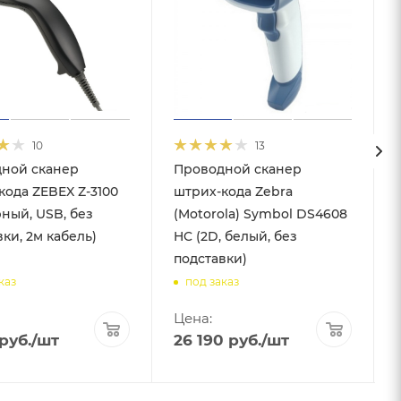
10
13
ной сканер
Проводной сканер
кода ZEBEX Z-3100
штрих-кода Zebra
рный, USB, без
(Motorola) Symbol DS4608
ки, 2м кабель)
HC (2D, белый, без
подставки)
каз
под заказ
Цена:
руб.
/шт
26 190
руб.
/шт