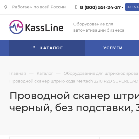
Работаем по всей России
8 (800) 551-24-37
ЗАКАЗ
Оборудование для
автоматизации бизнеса
КАТАЛОГ
УСЛУГИ
—
—
Главная
Каталог
Оборудование для штрихкодирова
Проводной сканер штрих-кода Mertech 2210 P2D SUPERLEAD (2
Проводной сканер штрих
черный, без подставки, 