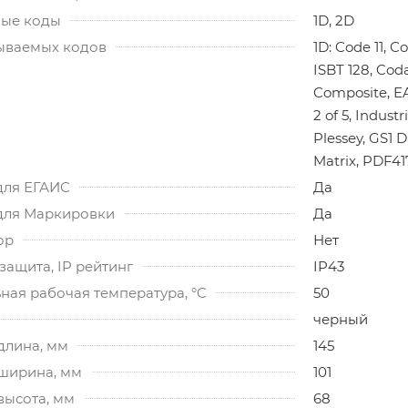
ые коды
1D, 2D
ываемых кодов
1D: Code 11, C
ISBT 128, Cod
Composite, EA
2 of 5, Industr
Plessey, GS1 
Matrix, PDF41
для ЕГАИС
Да
для Маркировки
Да
ор
Нет
ащита, IP рейтинг
IP43
ная рабочая температура, °C
50
черный
длина, мм
145
 ширина, мм
101
высота, мм
68