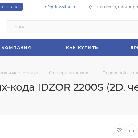
info@kassline.ru
г. Москва, Скотопрог
АТЬ ЗВОНОК
КОМПАНИЯ
КАК КУПИТЬ
БР
—
—
ния и маркировки
Сканеры штрихкода
Проводной скане
-кода IDZOR 2200S (2D, ч