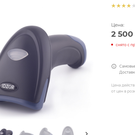
Цена:
2 500
снято с п
Самовыв
Доставка
Цена действ
от цен в ро