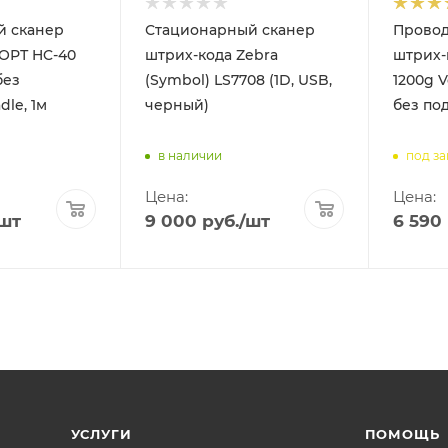
й сканер
Стационарный сканер
Провод
ОРТ HC-40
штрих-кода Zebra
штрих-
без
(Symbol) LS7708 (1D, USB,
1200g V
dle, 1м
черный)
без по
в наличии
под за
Цена:
Цена:
/шт
9 000
руб.
/шт
6 590
УСЛУГИ
ПОМОЩЬ