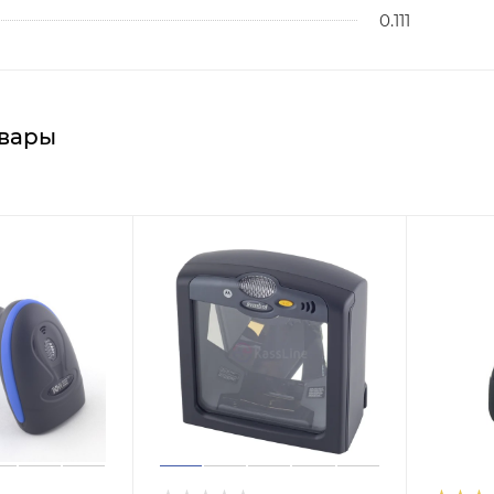
0.111
вары