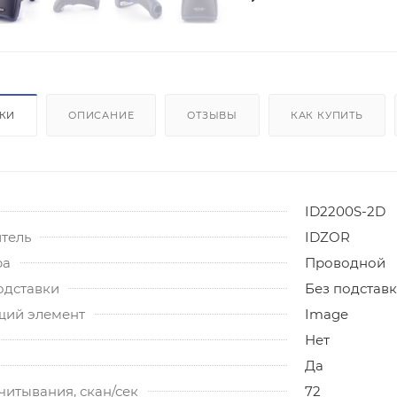
ИКИ
ОПИСАНИЕ
ОТЗЫВЫ
КАК КУПИТЬ
ID2200S-2D
тель
IDZOR
ра
Проводной
одставки
Без подстав
ий элемент
Image
Нет
Да
читывания, скан/сек
72