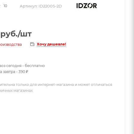
Артикул:
ID2200S-2D
10
руб.
/шт
Хочу дешевле!
роизводства
оз сегодня - бесплатно
 завтра - 390 ₽
ительна только для интернет-магазина и может отличаться
зничных магазинах