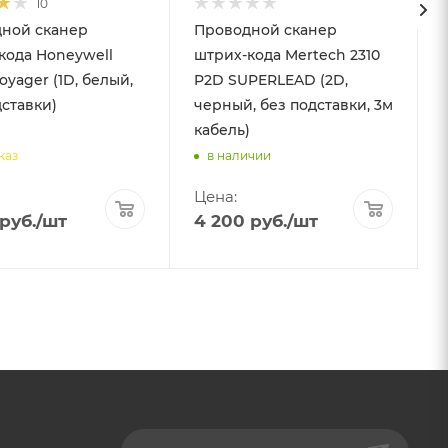
10
ной сканер
Проводной сканер
кода Honeywell
штрих-кода Mertech 2310
oyager (1D, белый,
P2D SUPERLEAD (2D,
дставки)
черный, без подставки, 3м
кабель)
каз
в наличии
Цена:
руб.
/шт
4 200
руб.
/шт