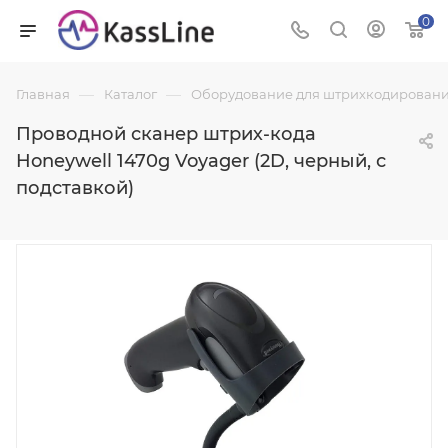
0
—
—
Главная
Каталог
Оборудование для штрихкодировани
Проводной сканер штрих-кода
Honeywell 1470g Voyager (2D, черный, с
подставкой)