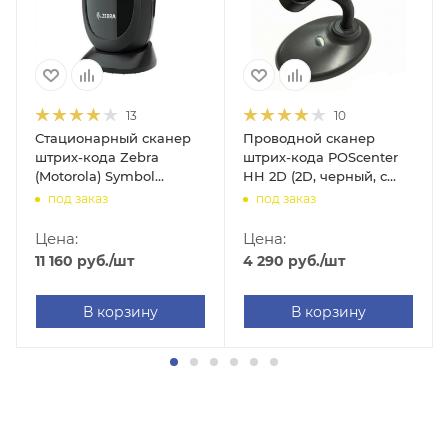
13
10
Стационарный сканер
Проводной сканер
штрих-кода Zebra
штрих-кода POScenter
(Motorola) Symbol
HH 2D (2D, черный, с
DS9308 (2D, USB,
подставкой)
под заказ
под заказ
черный)
Цена:
Цена:
11 160
руб.
/шт
4 290
руб.
/шт
В корзину
В корзину