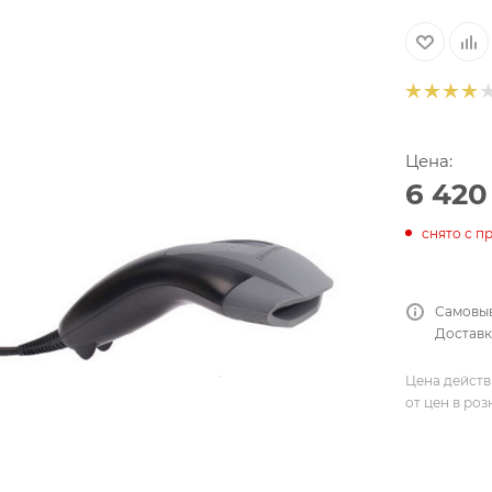
Цена:
6 420
снято с п
Самовыв
Доставка
Цена действ
от цен в ро