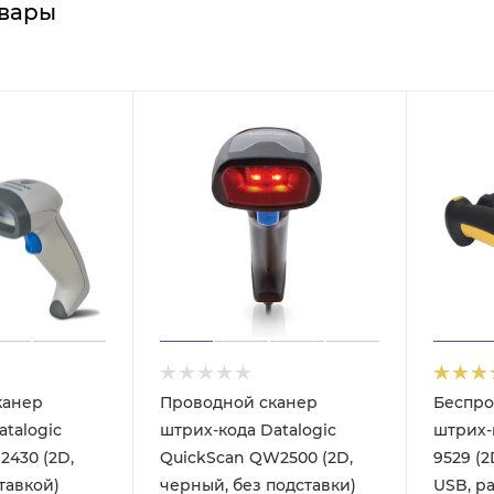
вары
канер
Проводной сканер
Беспро
talogic
штрих-кода Datalogic
штрих-
2430 (2D,
QuickScan QW2500 (2D,
9529 (
тавкой)
черный, без подставки)
USB, р