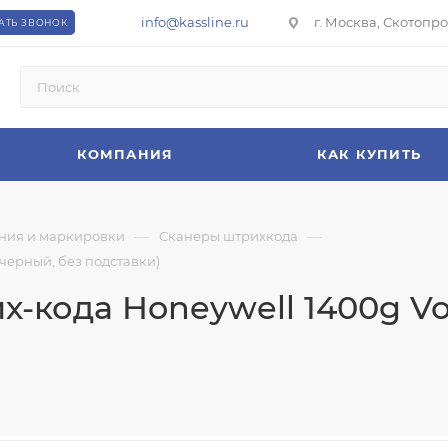
info@kassline.ru
г. Москва, Скотопрог
АТЬ ЗВОНОК
КОМПАНИЯ
КАК КУПИТЬ
—
—
ния и маркировки
Сканеры штрихкода
черный, без подставки)
-кода Honeywell 1400g Voy