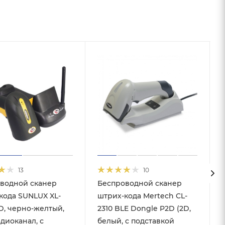
13
10
водной сканер
Беспроводной сканер
кода SUNLUX XL-
штрих-кода Mertech CL-
2D, черно-желтый,
2310 BLE Dongle P2D (2D,
адиоканал, с
белый, с подставкой