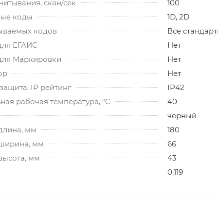
читывания, скан/сек
100
ые коды
1D, 2D
ываемых кодов
Все стандар
для ЕГАИС
Нет
для Маркировки
Нет
ор
Нет
ащита, IP рейтинг
IP42
ная рабочая температура, °C
40
черный
длина, мм
180
 ширина, мм
66
высота, мм
43
0.119