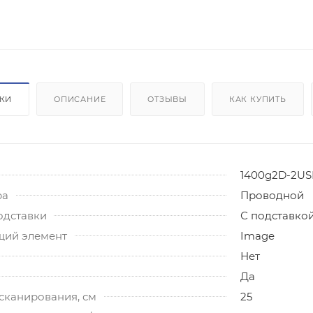
ИКИ
ОПИСАНИЕ
ОТЗЫВЫ
КАК КУПИТЬ
1400g2D-2US
ра
Проводной
одставки
С подставко
ий элемент
Image
Нет
Да
сканирования, см
25