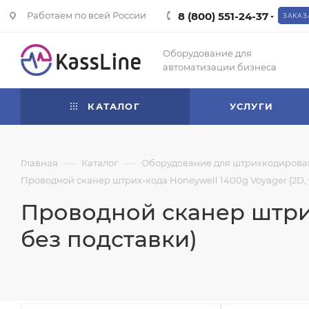
Работаем по всей России
8 (800) 551-24-37
ЗАКАЗ
Оборудование для
автоматизации бизнеса
КАТАЛОГ
УСЛУГИ
—
—
Главная
Каталог
Оборудование для штрихкодирова
Проводной сканер штрих-кода Honeywell 1400g Voyager (2D, 
Проводной сканер штрих
без подставки)