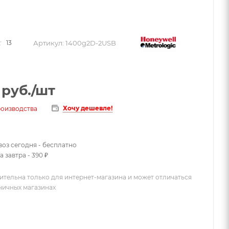
Артикул:
1400g2D-2USB
13
руб.
/шт
Хочу дешевле!
роизводства
оз сегодня - бесплатно
 завтра - 390 ₽
ительна только для интернет-магазина и может отличаться
зничных магазинах