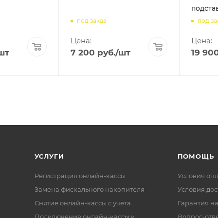
подста
под заказ
под за
Цена:
Цена:
шт
7 200
руб.
/шт
19 90
УСЛУГИ
ПОМОЩЬ
Регистрация онлайн-кассы
Условия оп
Замена фискального накопителя
Условия дос
Снятие онлайн-кассы с учета
Гарантия на
Подключение онлайн-кассы к
Вопрос-отв