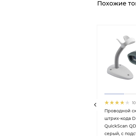
Похожие то
10
Проводной с
штрих-кода Da
S1203
QuickScan QD
авкой)
серый, с подс