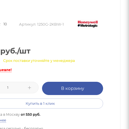
Артикул:
1250G-2KBW-1
10
руб.
/шт
Срок поставки уточняйте у менеджера
шевле!
В корзину
Купить в 1 клик
а в
Москву
от 550 руб.
нее
оз сегодня - бесплатно