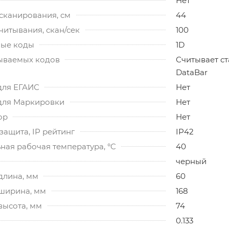
Нет
сканирования, см
44
читывания, скан/сек
100
ые коды
1D
ываемых кодов
Считывает с
DataBar
для ЕГАИС
Нет
для Маркировки
Нет
ор
Нет
ащита, IP рейтинг
IP42
ная рабочая температура, °C
40
черный
длина, мм
60
 ширина, мм
168
высота, мм
74
0.133