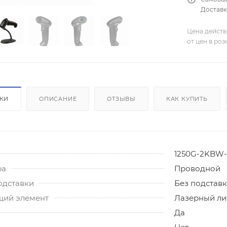
Доставка
Цена действ
от цен в ро
ИКИ
ОПИСАНИЕ
ОТЗЫВЫ
КАК КУПИТЬ
1250G-2KBW-
ра
Проводной
одставки
Без подстав
ий элемент
Лазерный л
Да