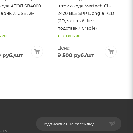
кода АТОЛ SB4000
штрих-кода Mertech CL-
черный, USB, 2м
2420 BLE SPP Dongle P2D
)
(2D, черный, без
подставки Cradle)
ичии
в наличии
Цена:
0
руб.
/шт
9 500
руб.
/шт
Подписаться на рассылку
латы