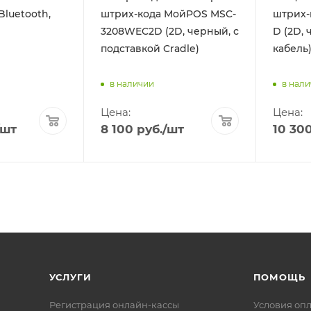
Bluetooth,
штрих-кода МойPOS MSC-
штрих-
3208WEC2D (2D, черный, с
D (2D, 
подставкой Cradle)
кабель
в наличии
в нал
Цена:
Цена:
/шт
8 100
руб.
/шт
10 30
УСЛУГИ
ПОМОЩЬ
Регистрация онлайн-кассы
Условия оп