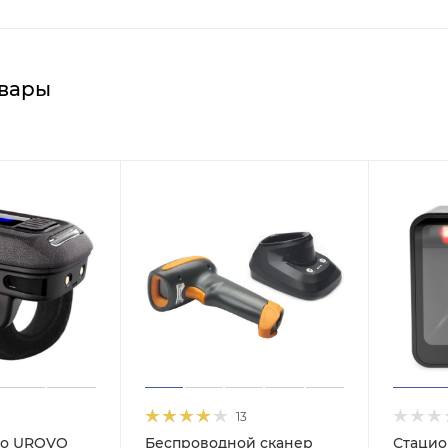
вары
13
цо UROVO
Беспроводной сканер
Стацио