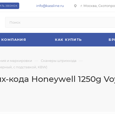
info@kassline.ru
г. Москва, Скотопрог
АТЬ ЗВОНОК
КОМПАНИЯ
КАК КУПИТЬ
БР
—
—
ния и маркировки
Сканеры штрихкода
черный, с подставкой, KBW)
кода Honeywell 1250g Voy