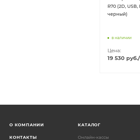
 MSC-
R70 (2D, USB, 
, без
черный)
ь)
в наличии
Цена:
19 530
руб.
О КОМПАНИИ
КАТАЛОГ
КОНТАКТЫ
Онлайн-кассы