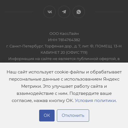
ООО КассЛайн
ИНН 7814764382
г. Санкт-Петербург, Торфяная дор., д. 7, лит. Ф, ПОМЕЩ. 13-Н
КАБИНЕТ 20 (ОФИС 719)
Информация на сайте не является публичной офертой, в
соответсвии со Статьей 437 Гражданского кодекса РФ
2019-2026 © КАССЛАЙН
Наш сайт использует cookie-файлы и обрабатывает
персональные данные с использованием Яндекс
Метрики. Это улучшает работу сайта и
взаимодействие с ним. Подтвердите ваше
согласие, нажав кнопку ОК.
Условия политики
.
В корзину
ОК
Отклонить
Главная
Сравнение
Каталог
Контакты