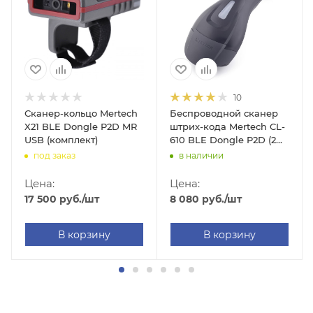
10
Сканер-кольцо Mertech
Беспроводной сканер
X21 BLE Dongle P2D MR
штрих-кода Mertech CL-
USB (комплект)
610 BLE Dongle P2D (2D,
черный, без подставки
под заказ
в наличии
Cradle)
Цена:
Цена:
17 500
руб.
/шт
8 080
руб.
/шт
В корзину
В корзину